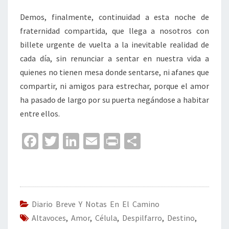
Demos, finalmente, continuidad a esta noche de
fraternidad compartida, que llega a nosotros con
billete urgente de vuelta a la inevitable realidad de
cada día, sin renunciar a sentar en nuestra vida a
quienes no tienen mesa donde sentarse, ni afanes que
compartir, ni amigos para estrechar, porque el amor
ha pasado de largo por su puerta negándose a habitar
entre ellos.
Fa
T
Li
E
Pr
C
ce
wi
n
m
in
o
b
tt
ke
ai
t
m
o
er
dI
l
p
o
n
ar
Diario Breve Y Notas En El Camino
Altavoces
k
,
Amor
,
Célula
,
Despilfarro
tir
,
Destino
,