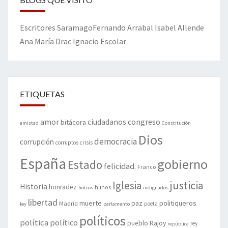
Escritores
Saramago
Fernando Arrabal
Isabel Allende
Ana María Drac
Ignacio Escolar
ETIQUETAS
amor
congreso
ciudadanos
bitácora
amistad
Constitución
Dios
democracia
corrupción
corruptos
crisis
España
gobierno
Estado
felicidad.
Franco
justicia
Iglesia
Historia
honradez
hunos
hotros
indignados
libertad
muerte
politiqueros
Madrid
paz
poeta
ley
parlamento
políticos
política
político
pueblo
Rajoy
rey
república