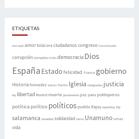
ETIQUETAS
amor
congreso
ciudadanos
bitácora
amistad
Constitución
Dios
democracia
corrupción
corruptos
crisis
España
gobierno
Estado
felicidad.
Franco
justicia
Iglesia
Historia
honradez
hunos
hotros
indignados
libertad
muerte
politiqueros
Madrid
paz
poeta
ley
parlamento
políticos
política
político
pueblo
Rajoy
rey
república
Unamuno
salamanca
solidaridad
urnas
sociedad
tierra
vida