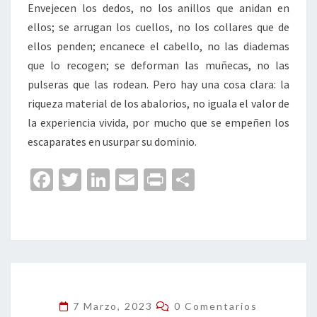
Envejecen los dedos, no los anillos que anidan en
ellos; se arrugan los cuellos, no los collares que de
ellos penden; encanece el cabello, no las diademas
que lo recogen; se deforman las muñecas, no las
pulseras que las rodean. Pero hay una cosa clara: la
riqueza material de los abalorios, no iguala el valor de
la experiencia vivida, por mucho que se empeñen los
escaparates en usurpar su dominio.
Fa
T
Li
E
Pr
C
ce
wi
n
m
in
o
b
tt
ke
ai
t
m
o
er
dI
l
p
o
n
ar
k
tir
Comentarios
7 Marzo, 2023
0 Comentarios