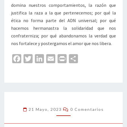
domina nuestros comportamientos, la razón que
justifica la raza a la que pertenecemos; por qué la
ética no forma parte del ADN universal; por qué
hacemos hermanastra la solidaridad que nos
confraterniza; por qué abandonamos la verdad que
nos fortalece y postergamos el amor que nos libera.
Fa
T
Li
E
Pr
C
ce
wi
n
m
in
o
b
tt
ke
ai
t
m
o
er
dI
l
p
o
n
ar
k
tir
Comentarios
21 Mayo, 2023
0 Comentarios