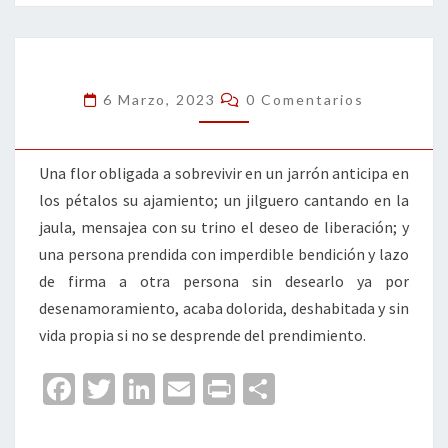
o
er
dI
l
p
o
n
ar
k
tir
Comentarios
6 Marzo, 2023
0 Comentarios
Una flor obligada a sobrevivir en un jarrón anticipa en
los pétalos su ajamiento; un jilguero cantando en la
jaula, mensajea con su trino el deseo de liberación; y
una persona prendida con imperdible bendición y lazo
de firma a otra persona sin desearlo ya por
desenamoramiento, acaba dolorida, deshabitada y sin
vida propia si no se desprende del prendimiento.
Fa
T
Li
E
Pr
C
ce
wi
n
m
in
o