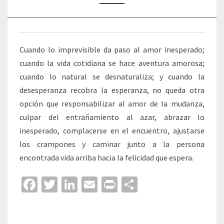
Cuando lo imprevisible da paso al amor inesperado;
cuando la vida cotidiana se hace aventura amorosa;
cuando lo natural se desnaturaliza; y cuando la
desesperanza recobra la esperanza, no queda otra
opción que responsabilizar al amor de la mudanza,
culpar del entrañamiento al azar, abrazar lo
inesperado, complacerse en el encuentro, ajustarse
los crampones y caminar junto a la persona
encontrada vida arriba hacia la felicidad que espera.
Fa
T
Li
E
Pr
C
ce
wi
n
m
in
o
b
tt
ke
ai
t
m