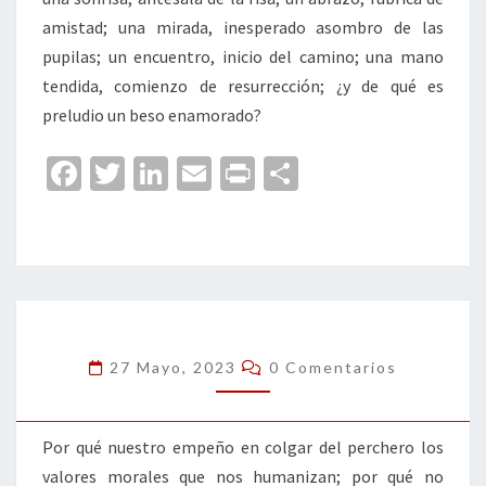
amistad; una mirada, inesperado asombro de las
pupilas; un encuentro, inicio del camino; una mano
tendida, comienzo de resurrección; ¿y de qué es
preludio un beso enamorado?
Fa
T
Li
E
Pr
C
ce
wi
n
m
in
o
b
tt
ke
ai
t
m
o
er
dI
l
p
o
n
ar
k
tir
Comentarios
27 Mayo, 2023
0 Comentarios
Por qué nuestro empeño en colgar del perchero los
valores morales que nos humanizan; por qué no