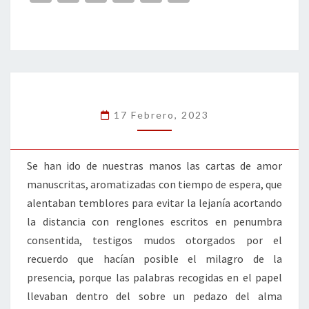
ce
wi
n
m
in
o
b
tt
ke
ai
t
m
o
er
dI
l
p
o
n
ar
k
tir
17 Febrero, 2023
Se han ido de nuestras manos las cartas de amor
manuscritas, aromatizadas con tiempo de espera, que
alentaban temblores para evitar la lejanía acortando
la distancia con renglones escritos en penumbra
consentida, testigos mudos otorgados por el
recuerdo que hacían posible el milagro de la
presencia, porque las palabras recogidas en el papel
llevaban dentro del sobre un pedazo del alma