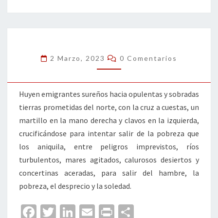
b
tt
ke
ai
t
m
o
er
dI
l
p
o
n
ar
k
tir
Comentarios
2 Marzo, 2023
0 Comentarios
Huyen emigrantes sureños hacia opulentas y sobradas
tierras prometidas del norte, con la cruz a cuestas, un
martillo en la mano derecha y clavos en la izquierda,
crucificándose para intentar salir de la pobreza que
los aniquila, entre peligros imprevistos, ríos
turbulentos, mares agitados, calurosos desiertos y
concertinas aceradas, para salir del hambre, la
pobreza, el desprecio y la soledad.
Fa
T
Li
E
Pr
C