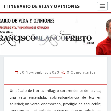
ITINERARIO DE VIDA Y OPINIONES
Togg
ITINERA
BREVE
RECORRIDO
VITAL Y
DE VIDA
COMENTARIOS
DE
OPINION
ACTUALIDAD
Comentarios
30 Noviembre, 2023
0 Comentarios
Un pétalo de flor es milagro sorprendente de la vida;
una vela encendida, sobreabundancia de luz en
soledad; un verso enamorado, prodigio de seducción;
una sonrisa, antesala de la risa; un abrazo, rúbrica de