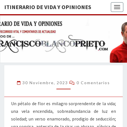
ITINERARIO DE VIDA Y OPINIONES
Togg
ITINERA
BREVE
RECORRIDO
VITAL Y
DE VIDA
COMENTARIOS
DE
OPINION
ACTUALIDAD
Comentarios
30 Noviembre, 2023
0 Comentarios
Un pétalo de flor es milagro sorprendente de la vida;
una vela encendida, sobreabundancia de luz en
soledad; un verso enamorado, prodigio de seducción;
una sonrisa, antesala de la risa; un abrazo, rúbrica de