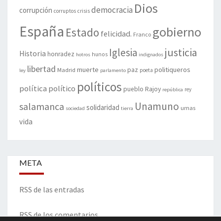
Dios
democracia
corrupción
corruptos
crisis
España
gobierno
Estado
felicidad.
Franco
justicia
Iglesia
Historia
honradez
hunos
hotros
indignados
libertad
muerte
politiqueros
Madrid
paz
poeta
ley
parlamento
políticos
política
político
pueblo
Rajoy
rey
república
Unamuno
salamanca
solidaridad
urnas
sociedad
tierra
vida
META
RSS de las entradas
RSS de los comentarios