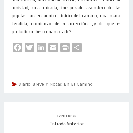
amistad; una mirada, inesperado asombro de las
pupilas; un encuentro, inicio del camino; una mano
tendida, comienzo de resurrección; ¿y de qué es
preludio un beso enamorado?
Fa
T
Li
E
Pr
C
ce
wi
n
m
in
o
b
tt
ke
ai
t
m
o
er
dI
l
p
o
n
ar
Diario Breve Y Notas En El Camino
k
tir
Navegación
de
ANTERIOR
entradas
Entrada Anterior