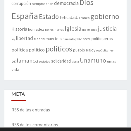
Dios
democracia
corrupción
corruptos
crisis
España
gobierno
Estado
felicidad.
Franco
justicia
Iglesia
Historia
honradez
hunos
hotros
indignados
libertad
muerte
politiqueros
Madrid
paz
poeta
ley
parlamento
políticos
política
político
pueblo
Rajoy
rey
república
Unamuno
salamanca
solidaridad
urnas
sociedad
tierra
vida
META
RSS de las entradas
RSS de los comentarios