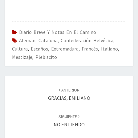
ce
wi
n
m
in
o
b
tt
ke
ai
t
m
o
er
dI
l
p
o
n
ar
Diario Breve Y Notas En El Camino
Alemán
k
,
Cataluña
,
Confederación Helvética
tir
,
Cultura
,
Escaños
,
Extremadura
,
Francés
,
Italiano
,
Mestizaje
,
Plebiscito
Navegación
de
ANTERIOR
entradas
GRACIAS, EMILIANO
SIGUIENTE
NO ENTIENDO