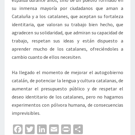
espalda durante años, sino de un pueblo formado en
su inmensa mayoría por ciudadanos que aman a
Cataluña y a los catalanes, que aceptan su fortaleza
identitaria, que valoran su trabajo bien hecho, que
agradecen su solidaridad, que admiran su capacidad de
trabajo, respetan sus ideas y están dispuesto a
aprender mucho de los catalanes, ofreciéndoles a
cambio cuanto de ellos necesiten.
Ha llegado el momento de mejorar el autogobierno
catalán, de potenciar la lengua y cultura catalanas, de
aumentar el presupuesto público y de respetar el
deseo identitario de los catalanes, pero no hagamos
experimentos con pólvora humana, de consecuencias
imprevisibles.
Fa
T
Li
E
Pr
C