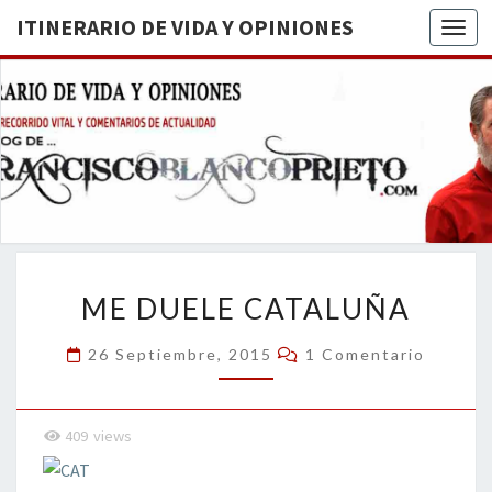
ITINERARIO DE VIDA Y OPINIONES
Togg
ITINERA
BREVE
RECORRIDO
VITAL Y
DE VIDA
COMENTARIOS
DE
OPINION
ACTUALIDAD
ME
ME DUELE CATALUÑA
DUELE
CATALUÑA
Comentarios
26 Septiembre, 2015
1 Comentario
409
views