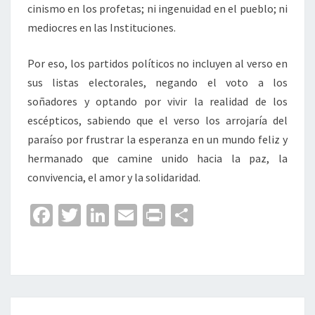
cinismo en los profetas; ni ingenuidad en el pueblo; ni
mediocres en las Instituciones.
Por eso, los partidos políticos no incluyen al verso en
sus listas electorales, negando el voto a los
soñadores y optando por vivir la realidad de los
escépticos, sabiendo que el verso los arrojaría del
paraíso por frustrar la esperanza en un mundo feliz y
hermanado que camine unido hacia la paz, la
convivencia, el amor y la solidaridad.
Fa
T
Li
E
Pr
C
ce
wi
n
m
in
o
b
tt
ke
ai
t
m
o
er
dI
l
p
o
n
ar