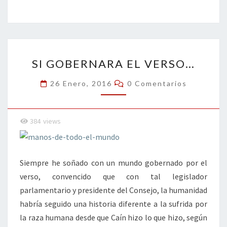
b
tt
ke
ai
t
m
o
er
dI
l
p
o
n
ar
SI
k
tir
SI GOBERNARA EL VERSO…
GOBERNARA
EL
Comentarios
26 Enero, 2016
0 Comentarios
VERSO…
384
views
Siempre he soñado con un mundo gobernado por el
verso, convencido que con tal legislador
parlamentario y presidente del Consejo, la humanidad
habría seguido una historia diferente a la sufrida por
la raza humana desde que Caín hizo lo que hizo, según