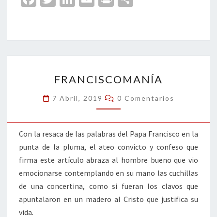
ce
wi
n
m
in
o
b
tt
ke
ai
t
m
o
er
dI
l
p
o
n
ar
FRANCISCOMANÍA
k
tir
FRANCISCOMANÍA
Comentarios
7 Abril, 2019
0 Comentarios
Con la resaca de las palabras del Papa Francisco en la
punta de la pluma, el ateo convicto y confeso que
firma este artículo abraza al hombre bueno que vio
emocionarse contemplando en su mano las cuchillas
de una concertina, como si fueran los clavos que
apuntalaron en un madero al Cristo que justifica su
vida.