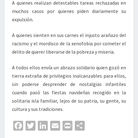
A quienes realizan detestables tareas rechazadas en
muchos casos por quienes piden diariamente su
expulsión.
A quienes sienten en sus carnes el injusto arañazo del
racismo y el mordisco de la xenofobia por cometer el
delito de querer liberarse de la pobreza y miseria.
A todos ellos envía un abrazo solidario quien gozó en
tierra extraña de privilegios inalcanzables para ellos,
sin poderse desprender de nostalgias infantiles
cuando pasó las fiestas navideñas recogido en la
solitaria isla familiar, lejos de su patria, su gente, su
cultura y sus tradiciones.
Fa
T
Li
E
Pr
C
ce
wi
n
m
in
o