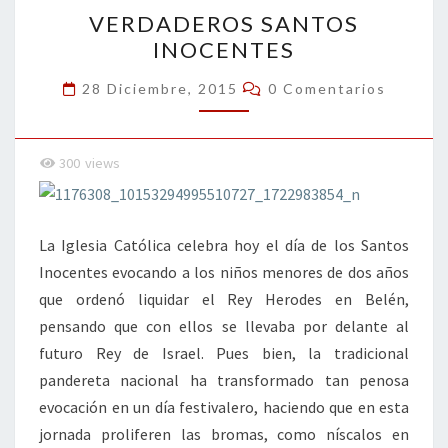
VERDADEROS
k
tir
VERDADEROS SANTOS
SANTOS
INOCENTES
INOCENTES
Comentarios
28 Diciembre, 2015
0 Comentarios
300
views
La Iglesia Católica celebra hoy el día de los Santos
Inocentes evocando a los niños menores de dos años
que ordenó liquidar el Rey Herodes en Belén,
pensando que con ellos se llevaba por delante al
futuro Rey de Israel. Pues bien, la tradicional
pandereta nacional ha transformado tan penosa
evocación en un día festivalero, haciendo que en esta
jornada proliferen las bromas, como níscalos en