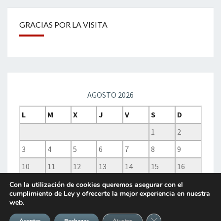
GRACIAS POR LA VISITA
AGOSTO 2026
L
M
X
J
V
S
D
1
2
3
4
5
6
7
8
9
10
11
12
13
14
15
16
17
18
19
20
21
22
23
Con la utilización de cookies queremos asegurar con el
cumplimiento de Ley y ofrecerte la mejor experiencia en nuestra
24
25
26
27
28
29
30
web.
31
Cerrar el banner de 