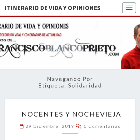
ITINERARIO DE VIDA Y OPINIONES
Togg
ITINERA
BREVE
RECORRIDO
VITAL Y
DE VIDA
COMENTARIOS
DE
OPINION
ACTUALIDAD
Navegando Por
Etiqueta:
Solidaridad
INOCENTES
INOCENTES Y NOCHEVIEJA
Y
NOCHEVIEJA
Comentarios
29 Diciembre, 2019
0 Comentarios