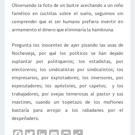
Observando la foto de un buitre acechando a un niño
famélico en cuclillas sobre el suelo, seguimos sin
comprender que el ser humano prefiera invertir en
armamento el dinero que eliminaría la hambruna.
Pregunta los inocentes de ayer pisando las uvas de
Nochevieja, por qué los políticos se han dejado
suplantar por politiqueros; los estadistas, por
electoreros; los sindicalistas por sindicalistos; los
empresarios, por explotadores; los inversores, por
especuladores; los apóstoles, por capelos; y los
trabajadores, por ovejas temerosas al pastor y sus
mastines, cuando un topetazo de los muflones
bastaría para arrojar a los rabadanes por el
despeñadero.
Fa
T
Li
E
Pr
C