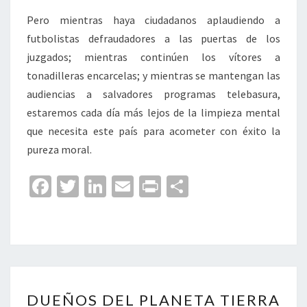
Pero mientras haya ciudadanos aplaudiendo a
futbolistas defraudadores a las puertas de los
juzgados; mientras continúen los vítores a
tonadilleras encarcelas; y mientras se mantengan las
audiencias a salvadores programas telebasura,
estaremos cada día más lejos de la limpieza mental
que necesita este país para acometer con éxito la
pureza moral.
Fa
T
Li
E
Pr
C
ce
wi
n
m
in
o
b
tt
ke
ai
t
m
o
er
dI
l
p
o
n
ar
DUEÑOS
k
tir
DUEÑOS DEL PLANETA TIERRA
DEL