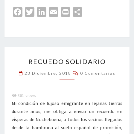
Fa
T
Li
E
Pr
C
ce
wi
n
m
in
o
b
tt
ke
ai
t
m
o
er
dI
l
p
o
n
ar
RECUEDO
k
tir
RECUEDO SOLIDARIO
SOLIDARIO
Comentarios
23 Diciembre, 2018
0 Comentarios
361
views
Mi condición de lujoso emigrante en lejanas tierras
durante años, me obliga a enviar un recuerdo en
vísperas de Nochebuena, a todos los vecinos llegados
desde la hambruna al suelo español de promisión,