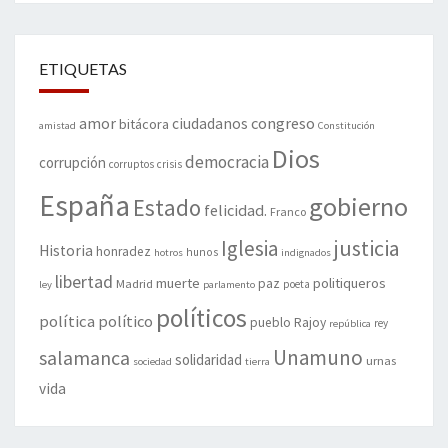
ETIQUETAS
amor
congreso
ciudadanos
bitácora
amistad
Constitución
Dios
democracia
corrupción
corruptos
crisis
España
gobierno
Estado
felicidad.
Franco
justicia
Iglesia
Historia
honradez
hunos
hotros
indignados
libertad
muerte
politiqueros
Madrid
paz
poeta
ley
parlamento
políticos
política
político
pueblo
Rajoy
rey
república
Unamuno
salamanca
solidaridad
urnas
sociedad
tierra
vida