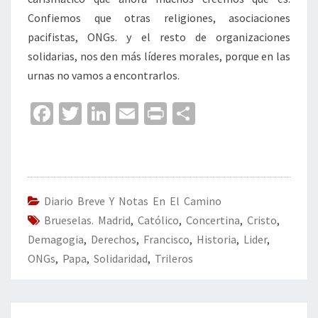
Confiemos que otras religiones, asociaciones
pacifistas, ONGs. y el resto de organizaciones
solidarias, nos den más líderes morales, porque en las
urnas no vamos a encontrarlos.
Fa
T
Li
E
Pr
C
ce
wi
n
m
in
o
b
tt
ke
ai
t
m
o
er
dI
l
p
o
n
ar
Diario Breve Y Notas En El Camino
Brueselas. Madrid
k
,
Católico
,
Concertina
tir
,
Cristo
,
Demagogia
,
Derechos
,
Francisco
,
Historia
,
Lider
,
ONGs
,
Papa
,
Solidaridad
,
Trileros
Navegación