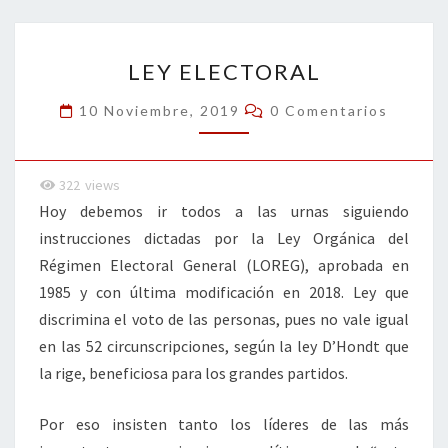
o
er
dI
l
p
o
n
ar
LEY
k
tir
LEY ELECTORAL
ELECTORAL
Comentarios
10 Noviembre, 2019
0 Comentarios
322
views
Hoy debemos ir todos a las urnas siguiendo
instrucciones dictadas por la Ley Orgánica del
Régimen Electoral General (LOREG), aprobada en
1985 y con última modificación en 2018. Ley que
discrimina el voto de las personas, pues no vale igual
en las 52 circunscripciones, según la ley D’Hondt que
la rige, beneficiosa para los grandes partidos.
Por eso insisten tanto los líderes de las más