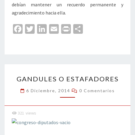
debían mantener un recuerdo permanente y
agradecimiento hacia ella.
Fa
T
Li
E
Pr
C
ce
wi
n
m
in
o
b
tt
ke
ai
t
m
o
er
dI
l
p
o
n
ar
GANDULES
k
tir
GANDULES O ESTAFADORES
O
ESTAFADORES
Comentarios
6 Diciembre, 2014
0 Comentarios
321
views