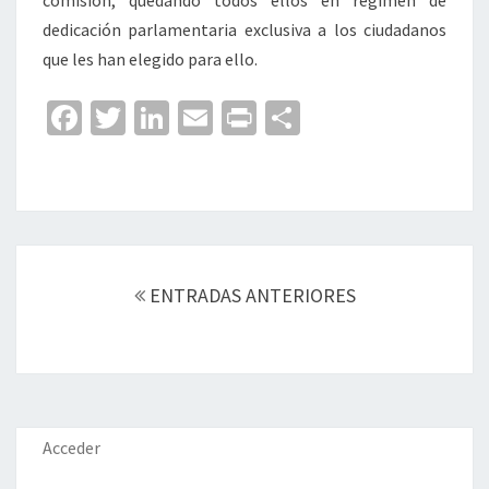
comisión, quedando todos ellos en régimen de
dedicación parlamentaria exclusiva a los ciudadanos
que les han elegido para ello.
Fa
T
Li
E
Pr
C
ce
wi
n
m
in
o
b
tt
ke
ai
t
m
o
er
dI
l
p
o
n
ar
Navegación
k
tir
de
ENTRADAS ANTERIORES
entradas
Acceder