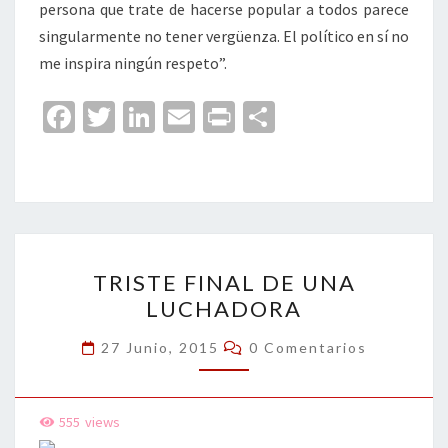
persona que trate de hacerse popular a todos parece
singularmente no tener vergüenza. El político en sí no
me inspira ningún respeto”.
Fa
T
Li
E
Pr
C
ce
wi
n
m
in
o
b
tt
ke
ai
t
m
o
er
dI
l
p
o
n
ar
TRISTE
k
tir
TRISTE FINAL DE UNA
FINAL
LUCHADORA
DE
UNA
Comentarios
27 Junio, 2015
0 Comentarios
LUCHADORA
555
views