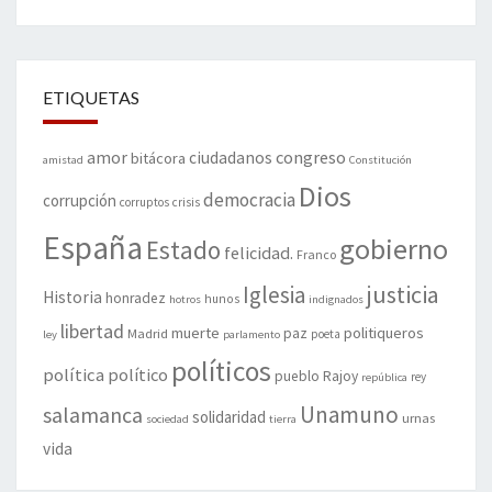
ETIQUETAS
amor
congreso
ciudadanos
bitácora
amistad
Constitución
Dios
democracia
corrupción
corruptos
crisis
España
gobierno
Estado
felicidad.
Franco
justicia
Iglesia
Historia
honradez
hunos
hotros
indignados
libertad
muerte
politiqueros
Madrid
paz
poeta
ley
parlamento
políticos
política
político
pueblo
Rajoy
rey
república
Unamuno
salamanca
solidaridad
urnas
sociedad
tierra
vida