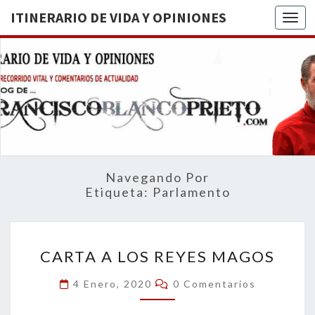
ITINERARIO DE VIDA Y OPINIONES
Togg
ITINERA
BREVE
RECORRIDO
VITAL Y
DE VIDA
COMENTARIOS
DE
OPINION
ACTUALIDAD
Navegando Por
Etiqueta:
Parlamento
CARTA
CARTA A LOS REYES MAGOS
A
LOS
Comentarios
4 Enero, 2020
0 Comentarios
REYES