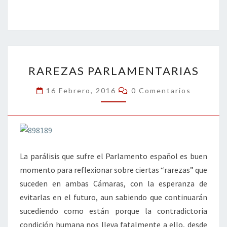
ce
wi
n
m
in
o
b
tt
ke
ai
t
m
o
er
dI
l
p
o
n
ar
RAREZAS
k
tir
RAREZAS PARLAMENTARIAS
PARLAMENTARIAS
Comentarios
16 Febrero, 2016
0 Comentarios
La parálisis que sufre el Parlamento español es buen
momento para reflexionar sobre ciertas “rarezas” que
suceden en ambas Cámaras, con la esperanza de
evitarlas en el futuro, aun sabiendo que continuarán
sucediendo como están porque la contradictoria
condición humana nos lleva fatalmente a ello, desde