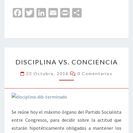
Fa
T
Li
E
Pr
C
ce
wi
n
m
in
o
b
tt
ke
ai
t
m
o
er
dI
l
p
o
n
ar
DISCIPLINA
k
tir
DISCIPLINA VS. CONCIENCIA
VS.
CONCIENCIA
Comentarios
23 Octubre, 2016
0 Comentarios
Se reúne hoy el máximo órgano del Partido Socialista
entre Congresos, para decidir sobre la actitud que
estarán hipotéticamente obligados a mantener los