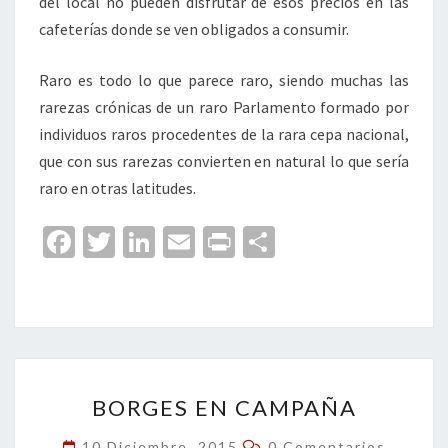
del local no pueden disfrutar de esos precios en las
cafeterías donde se ven obligados a consumir.
Raro es todo lo que parece raro, siendo muchas las
rarezas crónicas de un raro Parlamento formado por
individuos raros procedentes de la rara cepa nacional,
que con sus rarezas convierten en natural lo que sería
raro en otras latitudes.
Fa
T
Li
E
Pr
C
ce
wi
n
m
in
o
b
tt
ke
ai
t
m
o
er
dI
l
p
o
n
ar
BORGES
k
tir
BORGES EN CAMPAÑA
EN
CAMPAÑA
Comentarios
10 Diciembre, 2015
0 Comentarios