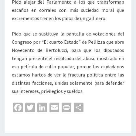
Pido alejar del Parlamento a los que transforman
escaños en corrales con más suciedad moral que
excrementos tienen los palos de un gallinero.
Pido que se sustituya la pantalla de votaciones del
Congreso por “El cuarto Estado” de Pellizza que abre
Novecento de Bertolucci, para que los diputados
tengan presente el resultado del abuso mostrado en
esa película de culto popular, porque los ciudadanos
estamos hartos de ver la fractura política entre las
distintas facciones, unidas solamente para defender
sus intereses, privilegios y sueldos.
Fa
T
Li
E
Pr
C
ce
wi
n
m
in
o
b
tt
ke
ai
t
m