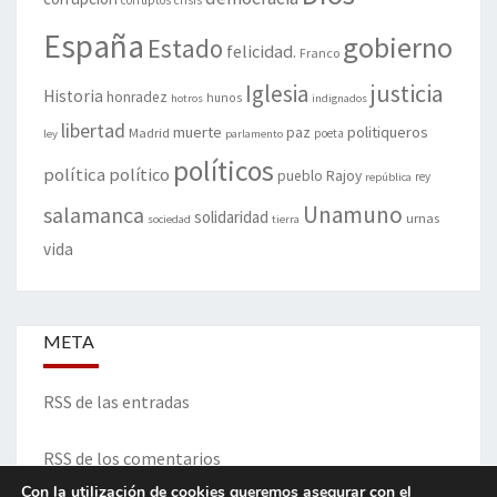
corruptos
crisis
España
gobierno
Estado
felicidad.
Franco
justicia
Iglesia
Historia
honradez
hunos
hotros
indignados
libertad
muerte
politiqueros
Madrid
paz
poeta
ley
parlamento
políticos
política
político
pueblo
Rajoy
rey
república
Unamuno
salamanca
solidaridad
urnas
sociedad
tierra
vida
META
RSS de las entradas
RSS de los comentarios
Con la utilización de cookies queremos asegurar con el