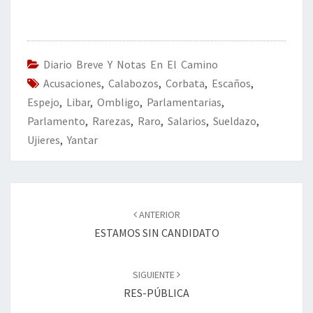
ce
wi
n
m
in
o
b
tt
ke
ai
t
m
o
er
dI
l
p
o
n
ar
Diario Breve Y Notas En El Camino
Acusaciones
k
,
Calabozos
,
Corbata
tir
,
Escaños
,
Espejo
,
Libar
,
Ombligo
,
Parlamentarias
,
Parlamento
,
Rarezas
,
Raro
,
Salarios
,
Sueldazo
,
Ujieres
,
Yantar
Navegación
de
ANTERIOR
entradas
ESTAMOS SIN CANDIDATO
SIGUIENTE
RES-PÚBLICA