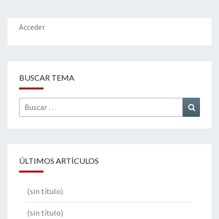
o
n
ar
k
tir
Acceder
BUSCAR TEMA
Buscar
Buscar
por:
ÚLTIMOS ARTÍCULOS
(sin título)
(sin título)