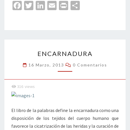
Fa
T
Li
E
Pr
C
ce
wi
n
m
in
o
b
tt
ke
ai
t
m
o
er
dI
l
p
o
n
ar
ENCARNADURA
k
tir
ENCARNADURA
Comentarios
16 Marzo, 2013
0 Comentarios
316
views
El libro de la palabras define la encarnadura como una
disposición de los tejidos del cuerpo humano que
favorece la cicatrización de las heridas y la curación de