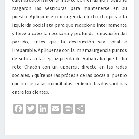
rasgaron las vestiduras para mantenerse en su
puesto. Aplíquense con urgencia electrochoques a la
izquierda socialista para que reaccione internamente
y lleve a cabo la necesaria y profunda renovación del
partido, antes que la destrucción sea total e
irreparable. Aplíquense con la misma urgencia puntos
de sutura a la ceja izquierda de Rubalcaba que le ha
roto Chacón con un uppercut directo en las redes
sociales. Y quítense las prótesis de las bocas al pueblo
que no cierra las mandíbulas teniendo las dos sardinas
entre los dientes.
Fa
T
Li
E
Pr
C
ce
wi
n
m
in
o
b
tt
ke
ai
t
m
o
er
dI
l
p