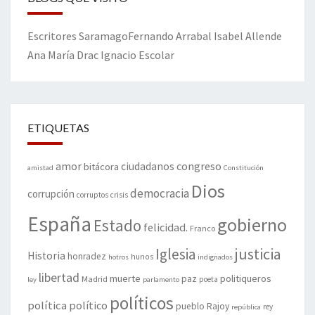
Escritores
Saramago
Fernando Arrabal
Isabel Allende
Ana María Drac
Ignacio Escolar
ETIQUETAS
amor
congreso
ciudadanos
bitácora
amistad
Constitución
Dios
democracia
corrupción
corruptos
crisis
España
gobierno
Estado
felicidad.
Franco
justicia
Iglesia
Historia
honradez
hunos
hotros
indignados
libertad
muerte
politiqueros
Madrid
paz
poeta
ley
parlamento
políticos
política
político
pueblo
Rajoy
rey
república