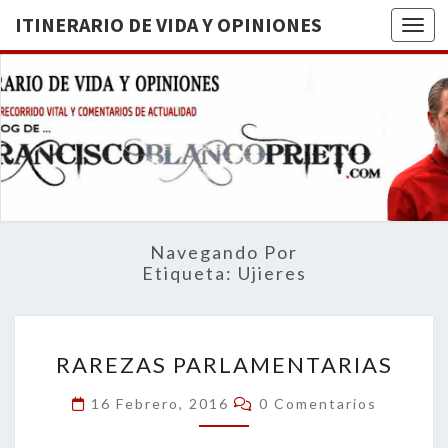
ITINERARIO DE VIDA Y OPINIONES
Togg
ITINERA
BREVE
RECORRIDO
VITAL Y
DE VIDA
COMENTARIOS
DE
OPINION
ACTUALIDAD
Navegando Por
Etiqueta:
Ujieres
RAREZAS
RAREZAS PARLAMENTARIAS
PARLAMENTARIAS
Comentarios
16 Febrero, 2016
0 Comentarios