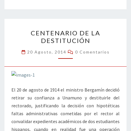
b
tt
ke
ai
t
m
o
er
dI
l
p
o
n
ar
CENTENARIO
k
tir
CENTENARIO DE LA
DE
DESTITUCIÓN
LA
DESTITUCIÓN
Comentarios
20 Agosto, 2014
0 Comentarios
El 20 de agosto de 1914 el ministro Bergamín decidió
retirar su confianza a Unamuno y destituirle del
rectorado, justificando la decisión con hipotéticas
faltas administrativas cometidas por el rector al
convalidar expedientes académicos de dos estudiantes
hispanos, cuando en realidad fue una operación