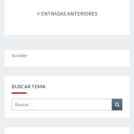
o
n
ar
Navegación
k
tir
de
ENTRADAS ANTERIORES
entradas
Acceder
BUSCAR TEMA
Buscar
Buscar
por: