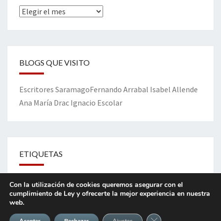
Archivos
BLOGS QUE VISITO
Escritores
Saramago
Fernando Arrabal
Isabel Allende
Ana María Drac
Ignacio Escolar
ETIQUETAS
amor
congreso
ciudadanos
bitácora
amistad
Constitución
Con la utilización de cookies queremos asegurar con el
cumplimiento de Ley y ofrecerte la mejor experiencia en nuestra
Dios
democracia
corrupción
corruptos
crisis
web.
Cerrar el banner de 