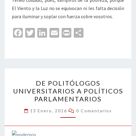
Tened cuidado, pues, vampiros de la pobreza, porque
El Viento y la Luz no se equivocan ni les falta decisión
para iluminar y soplar con fuerza sobre vosotros.
Fa
T
Li
E
Pr
C
ce
wi
n
m
in
o
b
tt
ke
ai
t
m
o
er
dI
l
p
o
n
ar
DE
k
tir
DE POLITÓLOGOS
POLITÓLOGOS
UNIVERSITARIOS A POLÍTICOS
UNIVERSITARIOS
PARLAMENTARIOS
A
POLÍTICOS
Comentarios
13 Enero, 2016
0 Comentarios
PARLAMENTARIOS