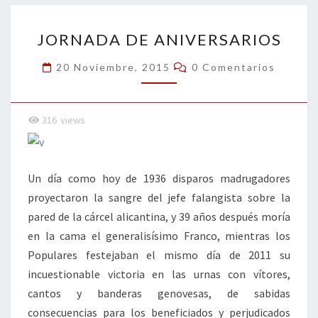
o
n
ar
JORNADA
k
tir
JORNADA DE ANIVERSARIOS
DE
ANIVERSARIOS
Comentarios
20 Noviembre, 2015
0 Comentarios
316
views
Un día como hoy de 1936 disparos madrugadores
proyectaron la sangre del jefe falangista sobre la
pared de la cárcel alicantina, y 39 años después moría
en la cama el generalisísimo Franco, mientras los
Populares festejaban el mismo día de 2011 su
incuestionable victoria en las urnas con vítores,
cantos y banderas genovesas, de sabidas
consecuencias para los beneficiados y perjudicados