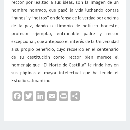
rector por lealtad a sus ideas, son la imagen de un
hombre honrado, que pasó la vida luchando contra
“hunos” y “hotros” en defensa de la verdad por encima
de la paz, dando testimonio de político honesto,
profesor ejemplar, entrañable padre y rector
excepcional, que antepuso el interés de la Universidad
a su propio beneficio, cuyo recuerdo en el centenario
de su destitución como rector bien merece el
homenaje que “El Norte de Castilla” le rinde hoy en
sus páginas al mayor intelectual que ha tenido el
Estudio salmantino.
Fa
T
Li
E
Pr
C
ce
wi
n
m
in
o
b
tt
ke
ai
t
m
o
er
dI
l
p