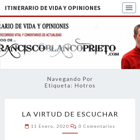
ITINERARIO DE VIDA Y OPINIONES
Togg
ITINERA
BREVE
RECORRIDO
VITAL Y
DE VIDA
COMENTARIOS
DE
OPINION
ACTUALIDAD
Navegando Por
Etiqueta:
Hotros
LA
LA VIRTUD DE ESCUCHAR
VIRTUD
DE
Comentarios
11 Enero, 2020
0 Comentarios
ESCUCHAR