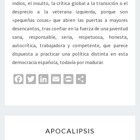
indios, el insulto, la crítica global a la transición o el
desprecio a la veterana izquierda, porque son
«pequeñas cosas» que abren las puertas a mayores
desencantos, tras confiar en la fuerza de una juventud
sana, responsable, seria, respetuosa, honesta,
autocrítica, trabajadora y competente, que parece
dispuesta a practicar una política distinta en esta
democracia española, todavía por madurar.
Fa
T
Li
E
Pr
C
ce
wi
n
m
in
o
b
tt
ke
ai
t
m
o
er
dI
l
p
o
n
ar
APOCALIPSIS
k
tir
APOCALIPSIS