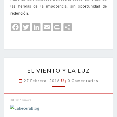
las heridas de la impotencia, sin oportunidad de
redención.
Fa
T
Li
E
Pr
C
ce
wi
n
m
in
o
b
tt
ke
ai
t
m
o
er
dI
l
p
o
n
ar
EL
k
tir
EL VIENTO Y LA LUZ
VIENTO
Y
Comentarios
27 Febrero, 2016
0 Comentarios
LA
LUZ
307
views