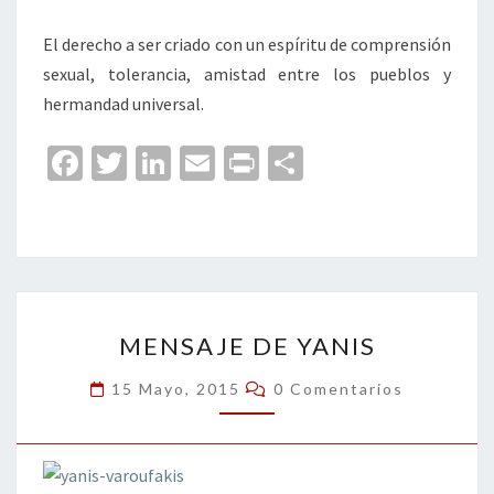
El derecho a ser criado con un espíritu de comprensión
sexual, tolerancia, amistad entre los pueblos y
hermandad universal.
Fa
T
Li
E
Pr
C
ce
wi
n
m
in
o
b
tt
ke
ai
t
m
o
er
dI
l
p
o
n
ar
MENSAJE
k
tir
MENSAJE DE YANIS
DE
YANIS
Comentarios
15 Mayo, 2015
0 Comentarios