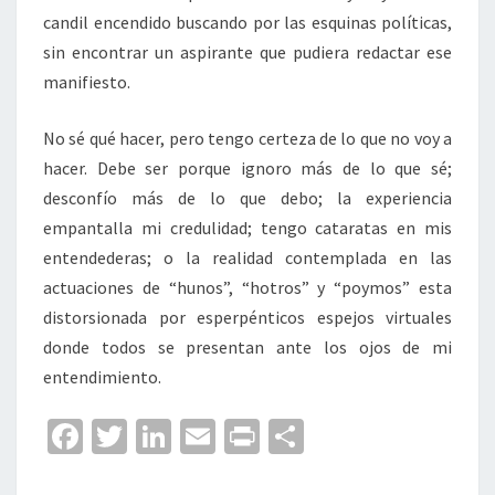
candil encendido buscando por las esquinas políticas,
sin encontrar un aspirante que pudiera redactar ese
manifiesto.
No sé qué hacer, pero tengo certeza de lo que no voy a
hacer. Debe ser porque ignoro más de lo que sé;
desconfío más de lo que debo; la experiencia
empantalla mi credulidad; tengo cataratas en mis
entendederas; o la realidad contemplada en las
actuaciones de “hunos”, “hotros” y “poymos” esta
distorsionada por esperpénticos espejos virtuales
donde todos se presentan ante los ojos de mi
entendimiento.
Fa
T
Li
E
Pr
C
ce
wi
n
m
in
o