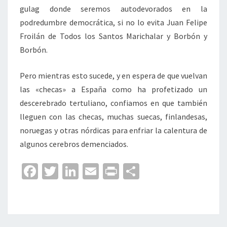
gulag donde seremos autodevorados en la
podredumbre democrática, si no lo evita Juan Felipe
Froilán de Todos los Santos Marichalar y Borbón y
Borbón.
Pero mientras esto sucede, y en espera de que vuelvan
las «checas» a España como ha profetizado un
descerebrado tertuliano, confiamos en que también
lleguen con las checas, muchas suecas, finlandesas,
noruegas y otras nórdicas para enfriar la calentura de
algunos cerebros demenciados.
Fa
T
Li
E
Pr
C
ce
wi
n
m
in
o
b
tt
ke
ai
t
m
o
er
dI
l
p