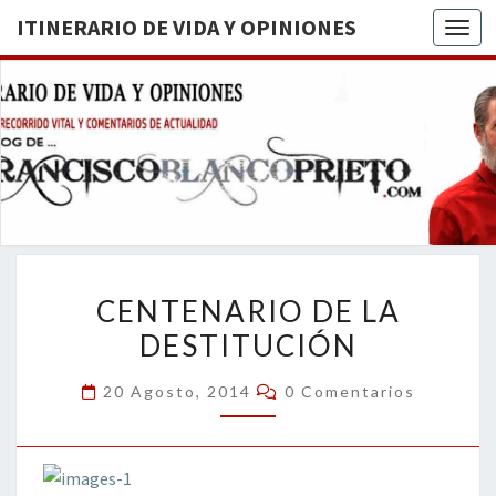
ITINERARIO DE VIDA Y OPINIONES
Togg
ITINERA
BREVE
RECORRIDO
VITAL Y
DE VIDA
COMENTARIOS
DE
OPINION
ACTUALIDAD
CENTENARIO
CENTENARIO DE LA
DE
DESTITUCIÓN
LA
DESTITUCIÓN
Comentarios
20 Agosto, 2014
0 Comentarios