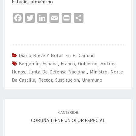
Estudio salmantino.
Fa
T
Li
E
Pr
C
ce
wi
n
m
in
o
b
tt
ke
ai
t
m
o
er
dI
l
p
o
n
ar
Diario Breve Y Notas En El Camino
Bergamín
k
,
España
,
Franco
,
Gobierno
tir
,
Hotros
,
Hunos
,
Junta De Defensa Nacional
,
Ministro
,
Norte
De Castilla
,
Rector
,
Sustitución
,
Unamuno
Navegación
de
ANTERIOR
entradas
CORUÑA TIENE UN OLOR ESPECIAL