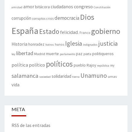
amor
congreso
ciudadanos
bitácora
amistad
Constitución
Dios
democracia
corrupción
corruptos
crisis
España
gobierno
Estado
felicidad.
Franco
justicia
Iglesia
Historia
honradez
hunos
hotros
indignados
libertad
muerte
politiqueros
Madrid
paz
poeta
ley
parlamento
políticos
política
político
pueblo
Rajoy
rey
república
Unamuno
salamanca
solidaridad
urnas
sociedad
tierra
vida
META
RSS de las entradas