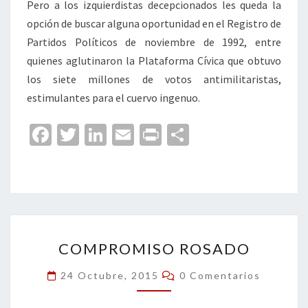
Pero a los izquierdistas decepcionados les queda la
opción de buscar alguna oportunidad en el Registro de
Partidos Políticos de noviembre de 1992, entre
quienes aglutinaron la Plataforma Cívica que obtuvo
los siete millones de votos antimilitaristas,
estimulantes para el cuervo ingenuo.
Fa
T
Li
E
Pr
C
ce
wi
n
m
in
o
b
tt
ke
ai
t
m
o
er
dI
l
p
o
n
ar
COMPROMISO
k
tir
COMPROMISO ROSADO
ROSADO
Comentarios
24 Octubre, 2015
0 Comentarios