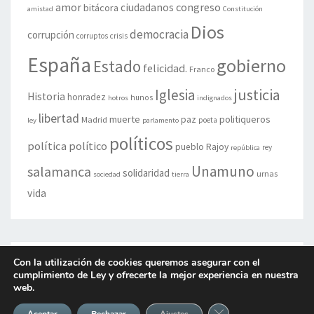
amor
congreso
ciudadanos
bitácora
amistad
Constitución
Dios
democracia
corrupción
corruptos
crisis
España
gobierno
Estado
felicidad.
Franco
justicia
Iglesia
Historia
honradez
hunos
hotros
indignados
libertad
muerte
politiqueros
Madrid
paz
poeta
ley
parlamento
políticos
política
político
pueblo
Rajoy
rey
república
Unamuno
salamanca
solidaridad
urnas
sociedad
tierra
vida
META
Con la utilización de cookies queremos asegurar con el
cumplimiento de Ley y ofrecerte la mejor experiencia en nuestra
web.
RSS de las entradas
Cerrar el banner de 