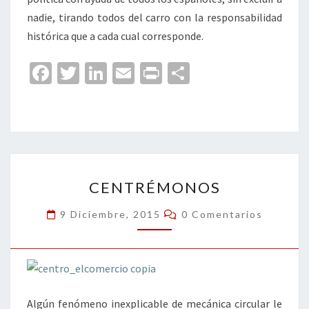
nadie, tirando todos del carro con la responsabilidad
histórica que a cada cual corresponde.
Fa
T
Li
E
Pr
C
ce
wi
n
m
in
o
b
tt
ke
ai
t
m
o
er
dI
l
p
o
n
ar
CENTRÉMONOS
k
tir
CENTRÉMONOS
Comentarios
9 Diciembre, 2015
0 Comentarios
Algún fenómeno inexplicable de mecánica circular le