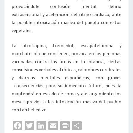
provocándole confusión mental, delirio
extrasensorial y aceleración del ritmo cardiaco, ante
la posible intoxicación masiva del pueblo con estos
vegetales.
La atrofiapina, tremiedol, escapatelamina y
marchatesol que contienen, provoca en las personas
vacunadas contra las urnas en la infancia, ciertas
convulsiones verbales atróficas, calambres cerebrales
y diarreas mentales esporádicas, con graves
consecuencias para su inmediato futuro, pues la
mantendrá en estado de coma y aletargamiento los
meses previos a las intoxicación masiva del pueblo
con tan bebedizo.
Fa
T
Li
E
Pr
C