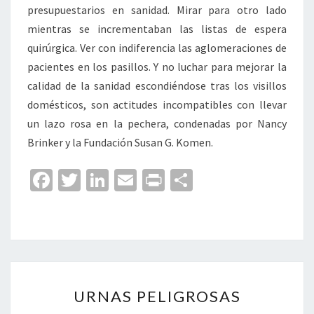
presupuestarios en sanidad. Mirar para otro lado
mientras se incrementaban las listas de espera
quirúrgica. Ver con indiferencia las aglomeraciones de
pacientes en los pasillos. Y no luchar para mejorar la
calidad de la sanidad escondiéndose tras los visillos
domésticos, son actitudes incompatibles con llevar
un lazo rosa en la pechera, condenadas por Nancy
Brinker y la Fundación Susan G. Komen.
Fa
T
Li
E
Pr
C
ce
wi
n
m
in
o
b
tt
ke
ai
t
m
o
er
dI
l
p
o
n
ar
URNAS
k
tir
URNAS PELIGROSAS
PELIGROSAS