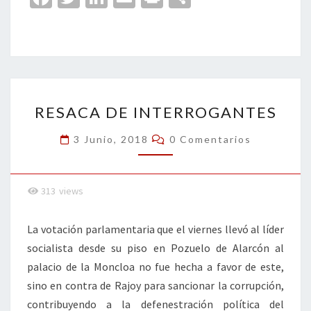
ce
wi
n
m
in
o
b
tt
ke
ai
t
m
o
er
dI
l
p
o
n
ar
RESACA
k
tir
RESACA DE INTERROGANTES
DE
INTERROGANTES
Comentarios
3 Junio, 2018
0 Comentarios
313
views
La votación parlamentaria que el viernes llevó al líder
socialista desde su piso en Pozuelo de Alarcón al
palacio de la Moncloa no fue hecha a favor de este,
sino en contra de Rajoy para sancionar la corrupción,
contribuyendo a la defenestración política del