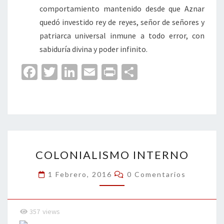
comportamiento mantenido desde que Aznar
quedó investido rey de reyes, señor de señores y
patriarca universal inmune a todo error, con
sabiduría divina y poder infinito.
Fa
T
Li
E
Pr
C
ce
wi
n
m
in
o
b
tt
ke
ai
t
m
o
er
dI
l
p
o
n
ar
COLONIALISMO
k
tir
COLONIALISMO INTERNO
INTERNO
Comentarios
1 Febrero, 2016
0 Comentarios
357
views