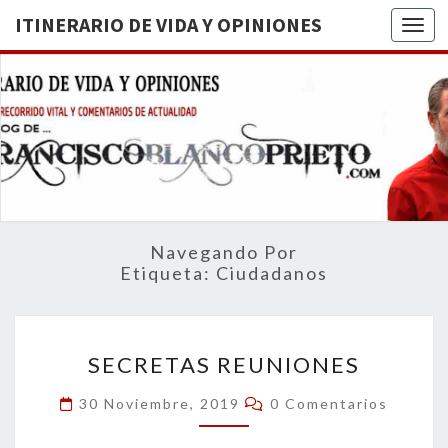
ITINERARIO DE VIDA Y OPINIONES
Togg
ITINERA
BREVE
RECORRIDO
VITAL Y
DE VIDA
COMENTARIOS
DE
OPINION
ACTUALIDAD
Navegando Por
Etiqueta:
Ciudadanos
SECRETAS
SECRETAS REUNIONES
REUNIONES
Comentarios
30 Noviembre, 2019
0 Comentarios