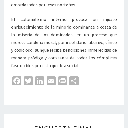
amordazados por leyes norteñas.
El colonialismo interno provoca un injusto
enriquecimiento de la minoría dominante a costa de
la miseria de los dominados, en un proceso que
merece condena moral, por insolidario, abusivo, cínico
y codicioso, aunque reciba bendiciones inmerecidas de
manera pródiga y constante de todos los cómplices
favorecidos por esta quiebra social.
Fa
T
Li
E
Pr
C
ce
wi
n
m
in
o
b
tt
ke
ai
t
m
o
er
dI
l
p
o
n
ar
ENCUESTA
k
tir