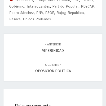
k
tir
Gobierno
,
Interrogantes
,
Partido Popular
,
PDeCAP
,
Pedro Sánchez
,
PNV
,
PSOE
,
Rajoy
,
República
,
Resaca
,
Unidos Podemos
Navegación
de
ANTERIOR
entradas
VIPERINIDAD
SIGUIENTE
OPOSICIÓN POLÍTICA
Deja una respuesta