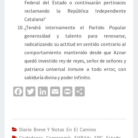
Federal del Estado o continuarán pertinaces
reclamando la República Independiente
Catalana?
¿Tendrá internamente el Partido Popular
generosidad y talento para renovarse,
radicalizando su actitud en sentido contrario al
comportamiento mantenido desde que Aznar
quedó investido rey de reyes, señor de señores y
patriarca universal inmune a todo error, con
sabiduría divina y poder infinito.
Fa
T
Li
E
Pr
C
ce
wi
n
m
in
o
b
tt
ke
ai
t
m
o
er
dI
l
p
o
n
ar
Diario Breve Y Notas En El Camino
Ciudadanos
,
Compromís
,
EHBildu
,
ERC
,
Estado
,