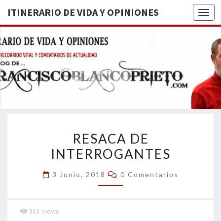
ITINERARIO DE VIDA Y OPINIONES
Togg
ITINERA
BREVE
RECORRIDO
VITAL Y
DE VIDA
COMENTARIOS
DE
OPINION
ACTUALIDAD
RESACA
RESACA DE
DE
INTERROGANTES
INTERROGANTES
Comentarios
3 Junio, 2018
0 Comentarios
313
views