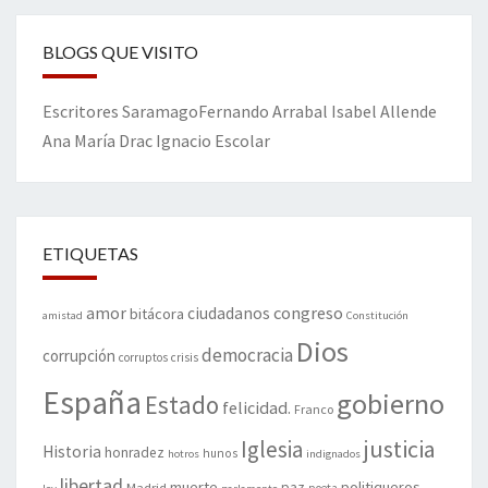
BLOGS QUE VISITO
Escritores
Saramago
Fernando Arrabal
Isabel Allende
Ana María Drac
Ignacio Escolar
ETIQUETAS
amor
congreso
ciudadanos
bitácora
amistad
Constitución
Dios
democracia
corrupción
corruptos
crisis
España
gobierno
Estado
felicidad.
Franco
justicia
Iglesia
Historia
honradez
hunos
hotros
indignados
libertad
muerte
politiqueros
Madrid
paz