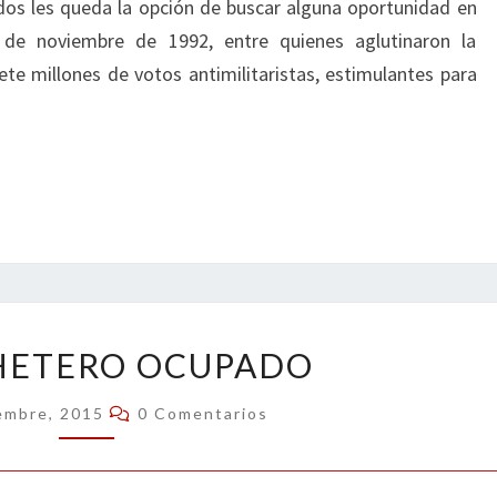
dos les queda la opción de buscar alguna oportunidad en
s de noviembre de 1992, entre quienes aglutinaron la
ete millones de votos antimilitaristas, estimulantes para
EL
HETERO OCUPADO
CACHETERO
OCUPADO
Comentarios
embre, 2015
0 Comentarios