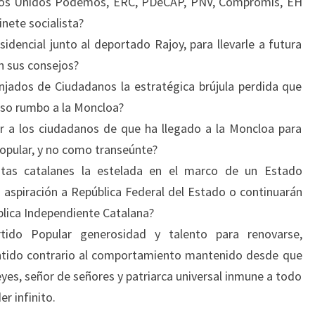
tidos Unidos Podemos, ERC, PDeCAP, PNV, Compromís, EH
inete socialista?
dencial junto al deportado Rajoy, para llevarle a futura
on sus consejos?
anjados de Ciudadanos la estratégica brújula perdida que
ioso rumbo a la Moncloa?
r a los ciudadanos de que ha llegado a la Moncloa para
popular, y no como transeúnte?
istas catalanes la estelada en el marco de un Estado
 aspiración a República Federal del Estado o continuarán
blica Independiente Catalana?
tido Popular generosidad y talento para renovarse,
entido contrario al comportamiento mantenido desde que
yes, señor de señores y patriarca universal inmune a todo
er infinito.