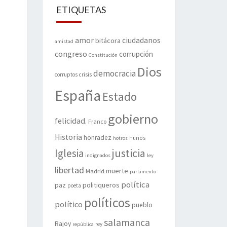
ETIQUETAS
amor
ciudadanos
bitácora
amistad
congreso
corrupción
Constitución
Dios
democracia
corruptos
crisis
España
Estado
gobierno
felicidad.
Franco
Historia
honradez
hunos
hotros
justicia
Iglesia
indignados
ley
libertad
muerte
Madrid
parlamento
política
politiqueros
paz
poeta
políticos
político
pueblo
salamanca
Rajoy
rey
república