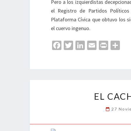
Pero a los izquierdistas decepciona
el Registro de Partidos Político
Plataforma Cívica que obtuvo los si
el cuervo ingenuo.
Fa
T
Li
E
Pr
C
ce
wi
n
m
in
o
b
tt
ke
ai
t
m
o
er
dI
l
p
o
n
ar
k
tir
EL CAC
27 Novi