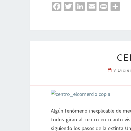
Fa
T
Li
E
Pr
C
ce
wi
n
m
in
o
b
tt
ke
ai
t
m
o
er
dI
l
p
o
n
ar
k
tir
CE
9 Dici
Algún fenómeno inexplicable de mecá
todos giran al centro en cuanto visl
siguiendo los pasos de la extinta U