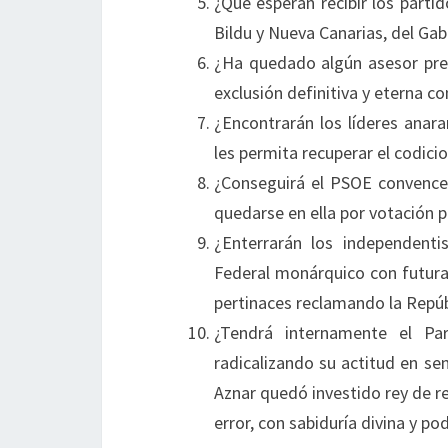
¿Qué esperan recibir los par
Bildu y Nueva Canarias, del Gab
¿Ha quedado algún asesor presi
exclusión definitiva y eterna c
¿Encontrarán los líderes anar
les permita recuperar el codic
¿Conseguirá el PSOE convence
quedarse en ella por votación 
¿Enterrarán los independent
Federal monárquico con futura
pertinaces reclamando la Repú
¿Tendrá internamente el Par
radicalizando su actitud en s
Aznar quedó investido rey de re
error, con sabiduría divina y pod