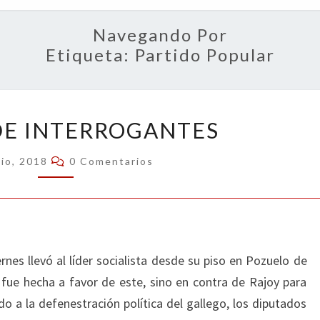
OPIN
Navegando Por
Etiqueta:
Partido Popular
RESACA
DE INTERROGANTES
DE
INTERROGANTES
Comentarios
nio, 2018
0 Comentarios
rnes llevó al líder socialista desde su piso en Pozuelo de
 fue hecha a favor de este, sino en contra de Rajoy para
do a la defenestración política del gallego, los diputados