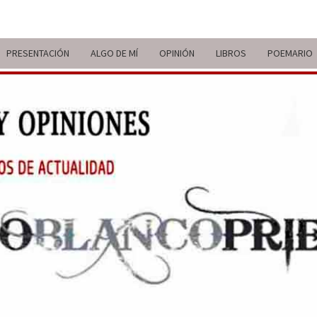
PRESENTACIÓN
ALGO DE MÍ
OPINIÓN
LIBROS
POEMARIO
ITIN
BREVE
RECORRIDO
VITAL Y
COMENTARIOS
DE V
DE
ACTUALIDAD