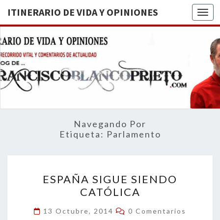
ITINERARIO DE VIDA Y OPINIONES
Togg
ITINERA
BREVE
RECORRIDO
VITAL Y
DE VIDA
COMENTARIOS
DE
OPINION
ACTUALIDAD
Navegando Por
Etiqueta:
Parlamento
ESPAÑA
ESPAÑA SIGUE SIENDO
SIGUE
CATÓLICA
SIENDO
CATÓLICA
Comentarios
13 Octubre, 2014
0 Comentarios