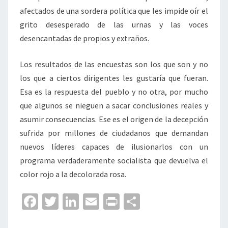
afectados de una sordera política que les impide oír el
grito desesperado de las urnas y las voces
desencantadas de propios y extraños.
Los resultados de las encuestas son los que son y no
los que a ciertos dirigentes les gustaría que fueran.
Esa es la respuesta del pueblo y no otra, por mucho
que algunos se nieguen a sacar conclusiones reales y
asumir consecuencias. Ese es el origen de la decepción
sufrida por millones de ciudadanos que demandan
nuevos líderes capaces de ilusionarlos con un
programa verdaderamente socialista que devuelva el
color rojo a la decolorada rosa.
Fa
T
Li
E
Pr
C
ce
wi
n
m
in
o