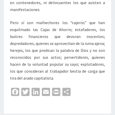
en contenedores, ni delincuentes los que asisten a
manifestaciones.
Pero sí son malhechores los “cajeros” que han
esquilmado las Cajas de Ahorro; estafadores, los
buitres financieros que devoran inocentes;
depredadores, quienes se aprovechan de la ruina ajena;
herejes, los que predican la palabra de Dios y no son
reconocidos por sus actos; pervertidores, quienes
hacen de la voluntad popular su sayo; explotadores,
los que consideran al trabajador bestia de carga que
tira del arado capitalista.
Fa
T
Li
E
Pr
C
ce
wi
n
m
in
o
b
tt
ke
ai
t
m