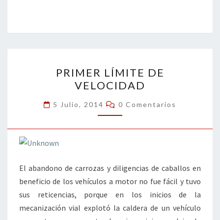
ce
wi
n
m
in
o
b
tt
ke
ai
t
m
o
er
dI
l
p
o
n
ar
PRIMER
k
tir
PRIMER LÍMITE DE
LÍMITE
VELOCIDAD
DE
VELOCIDAD
Comentarios
5 Julio, 2014
0 Comentarios
El abandono de carrozas y diligencias de caballos en
beneficio de los vehículos a motor no fue fácil y tuvo
sus reticencias, porque en los inicios de la
mecanización vial explotó la caldera de un vehículo