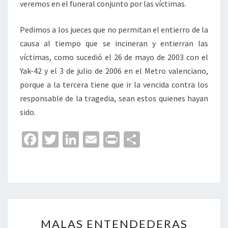
veremos en el funeral conjunto por las víctimas.
Pedimos a los jueces que no permitan el entierro de la
causa al tiempo que se incineran y entierran las
víctimas, como sucedió el 26 de mayo de 2003 con el
Yak-42 y el 3 de julio de 2006 en el Metro valenciano,
porque a la tercera tiene que ir la vencida contra los
responsable de la tragedia, sean estos quienes hayan
sido.
Fa
T
Li
E
Pr
C
ce
wi
n
m
in
o
b
tt
ke
ai
t
m
o
er
dI
l
p
o
n
ar
MALAS
k
tir
MALAS ENTENDEDERAS
ENTENDEDERAS