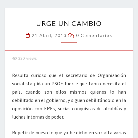
o
er
dI
l
p
o
n
ar
URGE
k
tir
URGE UN CAMBIO
UN
CAMBIO
Comentarios
21 Abril, 2013
0 Comentarios
330
views
Resulta curioso que el secretario de Organización
socialista pida un PSOE fuerte que tanto necesita el
país, cuando son ellos mismos quienes lo han
debilitado en el gobierno, y siguen debilitándolo en la
oposición con EREs, sucias conquistas de alcaldías y
luchas internas de poder.
Repetir de nuevo lo que ya he dicho en voz alta varias