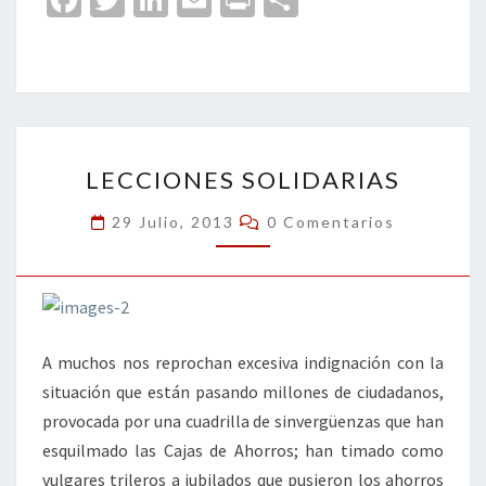
Fa
T
Li
E
Pr
C
ce
wi
n
m
in
o
b
tt
ke
ai
t
m
o
er
dI
l
p
o
n
ar
LECCIONES
k
tir
LECCIONES SOLIDARIAS
SOLIDARIAS
Comentarios
29 Julio, 2013
0 Comentarios
A muchos nos reprochan excesiva indignación con la
situación que están pasando millones de ciudadanos,
provocada por una cuadrilla de sinvergüenzas que han
esquilmado las Cajas de Ahorros; han timado como
vulgares trileros a jubilados que pusieron los ahorros