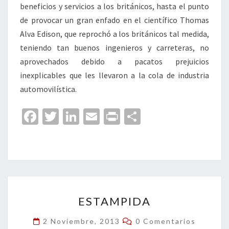
beneficios y servicios a los británicos, hasta el punto
de provocar un gran enfado en el científico Thomas
Alva Edison, que reprochó a los británicos tal medida,
teniendo tan buenos ingenieros y carreteras, no
aprovechados debido a pacatos prejuicios
inexplicables que les llevaron a la cola de industria
automovilística.
Fa
T
Li
E
Pr
C
ce
wi
n
m
in
o
b
tt
ke
ai
t
m
o
er
dI
l
p
o
n
ar
ESTAMPIDA
k
tir
ESTAMPIDA
Comentarios
2 Noviembre, 2013
0 Comentarios