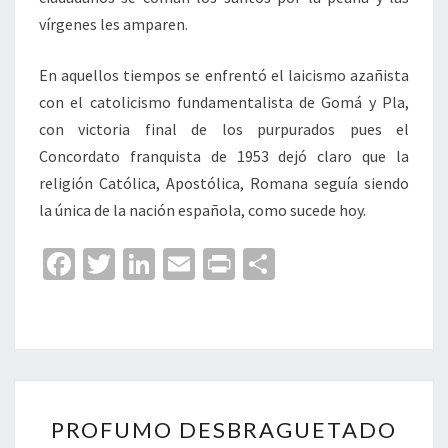
vírgenes les amparen.
En aquellos tiempos se enfrentó el laicismo azañista
con el catolicismo fundamentalista de Gomá y Pla,
con victoria final de los purpurados pues el
Concordato franquista de 1953 dejó claro que la
religión Católica, Apostólica, Romana seguía siendo
la única de la nación española, como sucede hoy.
Fa
T
Li
E
Pr
C
ce
wi
n
m
in
o
b
tt
ke
ai
t
m
o
er
dI
l
p
o
n
ar
PROFUMO
k
tir
PROFUMO DESBRAGUETADO
DESBRAGUETADO