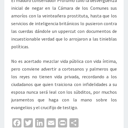
El maduro conservador Profumo tuvo la desvergüenza
inicial de negar en la Cámara de los Comunes sus
amoríos con la veinteañera prostituta, hasta que los
servicios de inteligencia británicos lo pusieron contra
las cuerdas dándole un uppercut con documentos de
incuestionable verdad que lo arrojaron a las tinieblas
políticas.
No es acertado mezclar vida pública con vida íntima,
pero conviene advertir a cortesanos y palmeros que
los reyes no tienen vida privada, recordando a los
ciudadanos que quien traiciona con infidelidades a su
esposa nunca será leal con los súbditos, por muchos
juramentos que haga con la mano sobre los
evangelios y el crucifijo de testigo.
Fa
T
Li
E
Pr
C