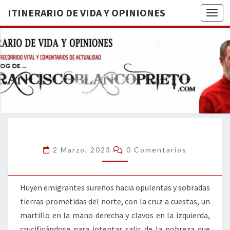
ITINERARIO DE VIDA Y OPINIONES
Togg
ITINERA
BREVE
RECORRIDO
VITAL Y
DE VIDA
COMENTARIOS
DE
OPINION
ACTUALIDAD
Comentarios
2 Marzo, 2023
0 Comentarios
Huyen emigrantes sureños hacia opulentas y sobradas
tierras prometidas del norte, con la cruz a cuestas, un
martillo en la mano derecha y clavos en la izquierda,
crucificándose para intentar salir de la pobreza que