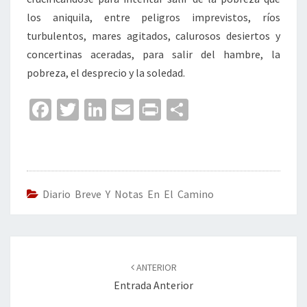
los aniquila, entre peligros imprevistos, ríos
turbulentos, mares agitados, calurosos desiertos y
concertinas aceradas, para salir del hambre, la
pobreza, el desprecio y la soledad.
Fa
T
Li
E
Pr
C
ce
wi
n
m
in
o
b
tt
ke
ai
t
m
o
er
dI
l
p
o
n
ar
Diario Breve Y Notas En El Camino
k
tir
Navegación
de
ANTERIOR
entradas
Entrada Anterior