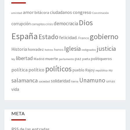
amor
congreso
ciudadanos
bitácora
amistad
Constitución
Dios
democracia
corrupción
corruptos
crisis
España
gobierno
Estado
felicidad.
Franco
justicia
Iglesia
Historia
honradez
hunos
hotros
indignados
libertad
muerte
politiqueros
Madrid
paz
poeta
ley
parlamento
políticos
política
político
pueblo
Rajoy
rey
república
Unamuno
salamanca
solidaridad
urnas
sociedad
tierra
vida
META
RSS de las entradas