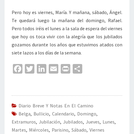
Pero hoy es viernes, María. Y mañana, sábado, Ángel.
Te quedará luego la mañana del domingo, Rafael.
Pero todos iréis el lunes a la sala de espera del viernes
que hoy os toca vivir con la alegría que los jubilados
gozamos durante los años que estuvimos atados con
siete lazos a los días de la semana.
Fa
T
Li
E
Pr
C
ce
wi
n
m
in
o
b
tt
ke
ai
t
m
o
er
dI
l
p
o
n
ar
Diario Breve Y Notas En El Camino
Belga
k
,
Bullicio
,
Calendario
,
Domingo
tir
,
Extramuros
,
Jubilación
,
Jubilados
,
Jueves
,
Lunes
,
Martes
,
Miércoles
,
Parisino
,
Sábado
,
Viernes