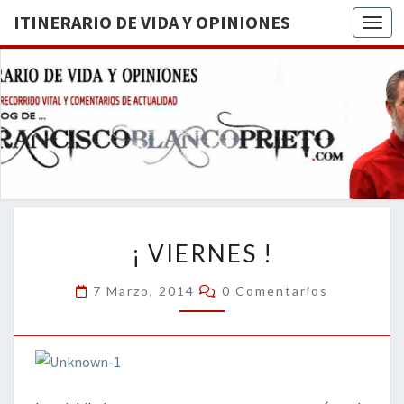
ITINERARIO DE VIDA Y OPINIONES
Togg
ITINERA
BREVE
RECORRIDO
VITAL Y
DE VIDA
COMENTARIOS
DE
OPINION
ACTUALIDAD
¡
¡ VIERNES !
VIERNES
!
Comentarios
7 Marzo, 2014
0 Comentarios