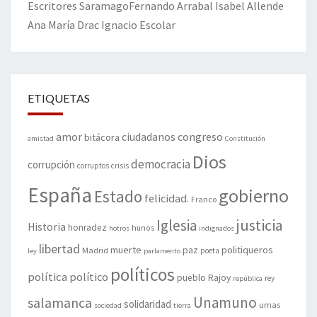
Escritores
Saramago
Fernando Arrabal
Isabel Allende
Ana María Drac
Ignacio Escolar
ETIQUETAS
amor
congreso
ciudadanos
bitácora
amistad
Constitución
Dios
democracia
corrupción
corruptos
crisis
España
gobierno
Estado
felicidad.
Franco
justicia
Iglesia
Historia
honradez
hunos
hotros
indignados
libertad
muerte
politiqueros
Madrid
paz
poeta
ley
parlamento
políticos
política
político
pueblo
Rajoy
rey
república
Unamuno
salamanca
solidaridad
urnas
sociedad
tierra