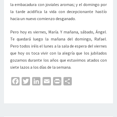
la embacadura con joviales aromas; y el domingo por
la tarde acidifica la vida con decepcionante hastío
hacia un nuevo comienzo desganado.
Pero hoy es viernes, María. Y mañana, sábado, Ángel.
Te quedará luego la mañana del domingo, Rafael.
Pero todos iréis el lunes a la sala de espera del viernes
que hoy os toca vivir con la alegría que los jubilados
gozamos durante los años que estuvimos atados con
siete lazos a los días de la semana.
Fa
T
Li
E
Pr
C
ce
wi
n
m
in
o
b
tt
ke
ai
t
m
o
er
dI
l
p
o
n
ar