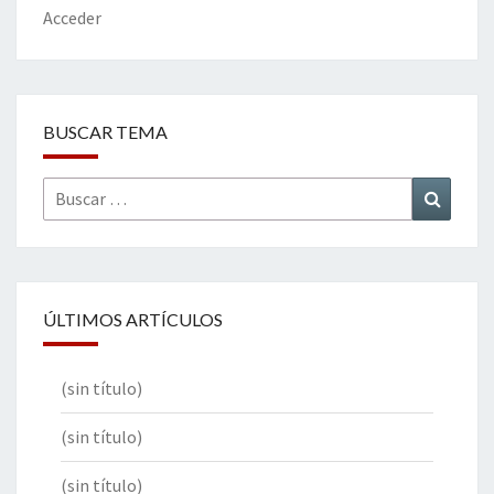
k
tir
Acceder
BUSCAR TEMA
Buscar
Buscar
por:
ÚLTIMOS ARTÍCULOS
(sin título)
(sin título)
(sin título)