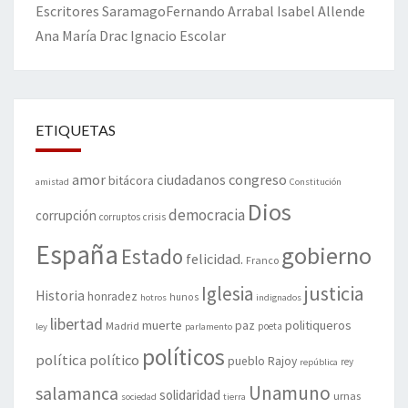
Escritores
Saramago
Fernando Arrabal
Isabel Allende
Ana María Drac
Ignacio Escolar
ETIQUETAS
amor
congreso
ciudadanos
bitácora
amistad
Constitución
Dios
democracia
corrupción
corruptos
crisis
España
gobierno
Estado
felicidad.
Franco
justicia
Iglesia
Historia
honradez
hunos
hotros
indignados
libertad
muerte
politiqueros
Madrid
paz
poeta
ley
parlamento
políticos
política
político
pueblo
Rajoy
rey
república
Unamuno
salamanca
solidaridad
urnas
sociedad
tierra