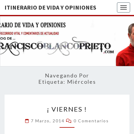
ITINERARIO DE VIDA Y OPINIONES
Togg
ITINERA
BREVE
RECORRIDO
VITAL Y
DE VIDA
COMENTARIOS
DE
OPINION
ACTUALIDAD
Navegando Por
Etiqueta:
Miércoles
¡
¡ VIERNES !
VIERNES
!
Comentarios
7 Marzo, 2014
0 Comentarios