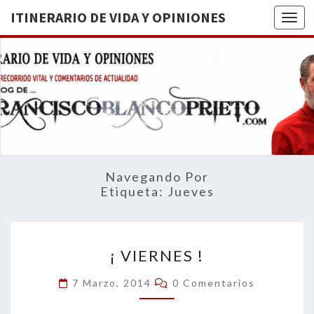
ITINERARIO DE VIDA Y OPINIONES
Togg
ITINERA
BREVE
RECORRIDO
VITAL Y
DE VIDA
COMENTARIOS
DE
OPINION
ACTUALIDAD
Navegando Por
Etiqueta:
Jueves
¡
¡ VIERNES !
VIERNES
!
Comentarios
7 Marzo, 2014
0 Comentarios