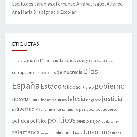
Escritores
Saramago
Fernando Arrabal
Isabel Allende
Ana María Drac
Ignacio Escolar
ETIQUETAS
amor
congreso
ciudadanos
bitácora
amistad
Constitución
Dios
democracia
corrupción
corruptos
crisis
España
gobierno
Estado
felicidad.
Franco
justicia
Iglesia
Historia
honradez
hunos
hotros
indignados
libertad
muerte
politiqueros
Madrid
paz
poeta
ley
parlamento
políticos
política
político
pueblo
Rajoy
rey
república
Unamuno
salamanca
solidaridad
urnas
sociedad
tierra