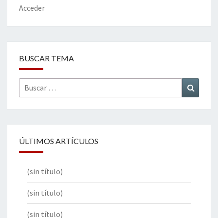
k
tir
Acceder
BUSCAR TEMA
Buscar
Buscar
por:
ÚLTIMOS ARTÍCULOS
(sin título)
(sin título)
(sin título)