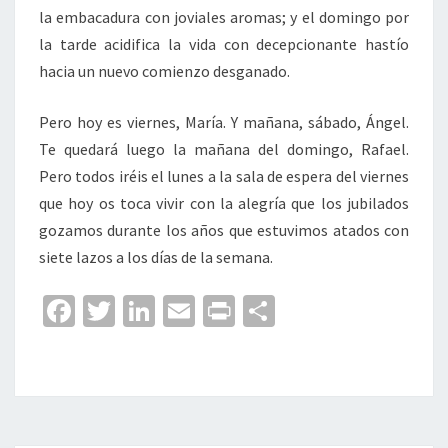
la embacadura con joviales aromas; y el domingo por
la tarde acidifica la vida con decepcionante hastío
hacia un nuevo comienzo desganado.
Pero hoy es viernes, María. Y mañana, sábado, Ángel.
Te quedará luego la mañana del domingo, Rafael.
Pero todos iréis el lunes a la sala de espera del viernes
que hoy os toca vivir con la alegría que los jubilados
gozamos durante los años que estuvimos atados con
siete lazos a los días de la semana.
Fa
T
Li
E
Pr
C
ce
wi
n
m
in
o
b
tt
ke
ai
t
m
o
er
dI
l
p
o
n
ar