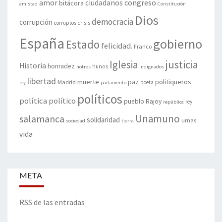
amor
congreso
ciudadanos
bitácora
amistad
Constitución
Dios
democracia
corrupción
corruptos
crisis
España
gobierno
Estado
felicidad.
Franco
justicia
Iglesia
Historia
honradez
hunos
hotros
indignados
libertad
muerte
politiqueros
Madrid
paz
poeta
ley
parlamento
políticos
política
político
pueblo
Rajoy
rey
república
Unamuno
salamanca
solidaridad
urnas
sociedad
tierra
vida
META
RSS de las entradas