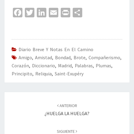
Fa
T
Li
E
Pr
C
ce
wi
n
m
in
o
b
tt
ke
ai
t
m
o
er
dI
l
p
o
n
ar
Diario Breve Y Notas En El Camino
Amigo
k
,
Amistad
,
Bondad
,
Brote
tir
,
Compañerismo
,
Corazón
,
Diccionario
,
Madrid
,
Palabras
,
Plumas
,
Principito
,
Reliquia
,
Saint-Exupéry
Navegación
de
ANTERIOR
entradas
¿HUELGA LA HUELGA?
SIGUIENTE