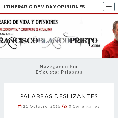
ITINERARIO DE VIDA Y OPINIONES
Togg
ITINERA
BREVE
RECORRIDO
VITAL Y
DE VIDA
COMENTARIOS
DE
OPINION
ACTUALIDAD
Navegando Por
Etiqueta:
Palabras
PALABRAS
PALABRAS DESLIZANTES
DESLIZANTES
Comentarios
21 Octubre, 2015
0 Comentarios