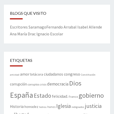
BLOGS QUE VISITO
Escritores
Saramago
Fernando Arrabal
Isabel Allende
Ana María Drac
Ignacio Escolar
ETIQUETAS
amor
congreso
ciudadanos
bitácora
amistad
Constitución
Dios
democracia
corrupción
corruptos
crisis
España
gobierno
Estado
felicidad.
Franco
justicia
Iglesia
Historia
honradez
hunos
hotros
indignados