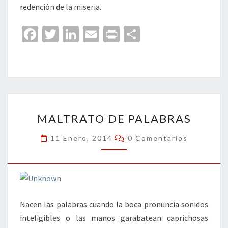
redención de la miseria.
Fa
T
Li
E
Pr
C
ce
wi
n
m
in
o
b
tt
ke
ai
t
m
o
er
dI
l
p
o
n
ar
MALTRATO
k
tir
MALTRATO DE PALABRAS
DE
PALABRAS
Comentarios
11 Enero, 2014
0 Comentarios
Nacen las palabras cuando la boca pronuncia sonidos
inteligibles o las manos garabatean caprichosas