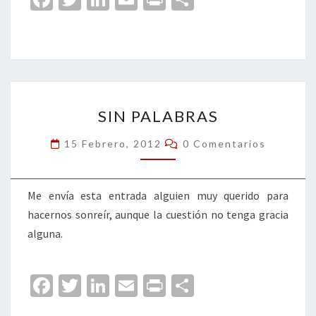
ce
wi
n
m
in
o
b
tt
ke
ai
t
m
o
er
dI
l
p
o
n
ar
SIN
k
tir
SIN PALABRAS
PALABRAS
Comentarios
15 Febrero, 2012
0 Comentarios
Me envía esta entrada alguien muy querido para
hacernos sonreír, aunque la cuestión no tenga gracia
alguna.
Fa
T
Li
E
Pr
C
ce
wi
n
m
in
o