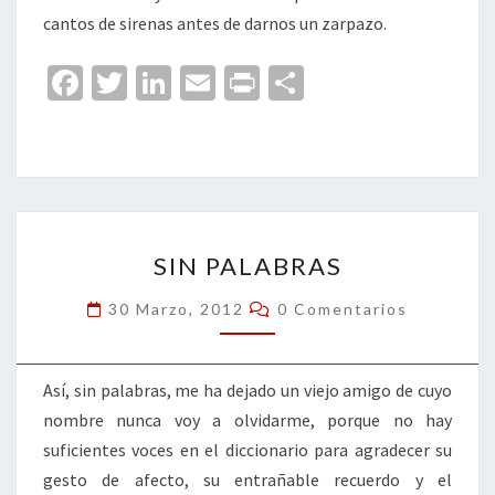
cantos de sirenas antes de darnos un zarpazo.
Fa
T
Li
E
Pr
C
ce
wi
n
m
in
o
b
tt
ke
ai
t
m
o
er
dI
l
p
o
n
ar
SIN
k
tir
SIN PALABRAS
PALABRAS
Comentarios
30 Marzo, 2012
0 Comentarios
Así, sin palabras, me ha dejado un viejo amigo de cuyo
nombre nunca voy a olvidarme, porque no hay
suficientes voces en el diccionario para agradecer su
gesto de afecto, su entrañable recuerdo y el