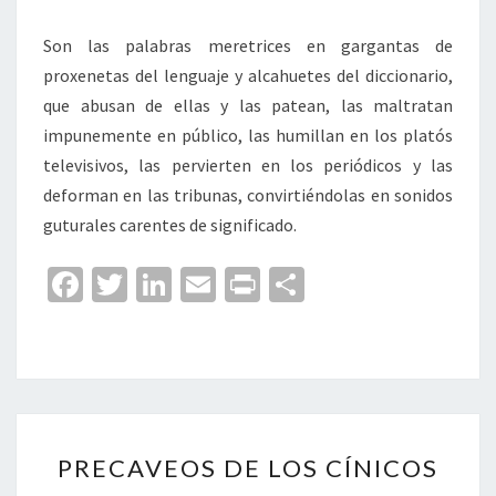
Son las palabras meretrices en gargantas de
proxenetas del lenguaje y alcahuetes del diccionario,
que abusan de ellas y las patean, las maltratan
impunemente en público, las humillan en los platós
televisivos, las pervierten en los periódicos y las
deforman en las tribunas, convirtiéndolas en sonidos
guturales carentes de significado.
Fa
T
Li
E
Pr
C
ce
wi
n
m
in
o
b
tt
ke
ai
t
m
o
er
dI
l
p
o
n
ar
PRECAVEOS
k
tir
PRECAVEOS DE LOS CÍNICOS
DE