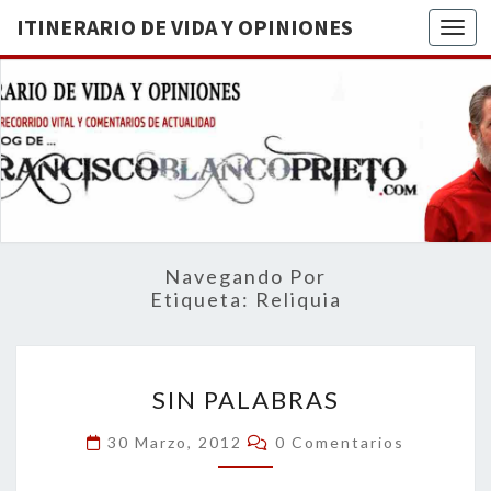
ITINERARIO DE VIDA Y OPINIONES
Togg
ITINERA
BREVE
RECORRIDO
VITAL Y
DE VIDA
COMENTARIOS
DE
OPINION
ACTUALIDAD
Navegando Por
Etiqueta:
Reliquia
SIN
SIN PALABRAS
PALABRAS
Comentarios
30 Marzo, 2012
0 Comentarios