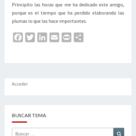
Principito las horas que me ha dedicado este amigo,
porque es el tiempo que ha perdido elaborando las
plumas lo que las hace importantes.
Fa
T
Li
E
Pr
C
ce
wi
n
m
in
o
b
tt
ke
ai
t
m
o
er
dI
l
p
o
n
ar
k
tir
Acceder
BUSCAR TEMA
Buscar
Buscar