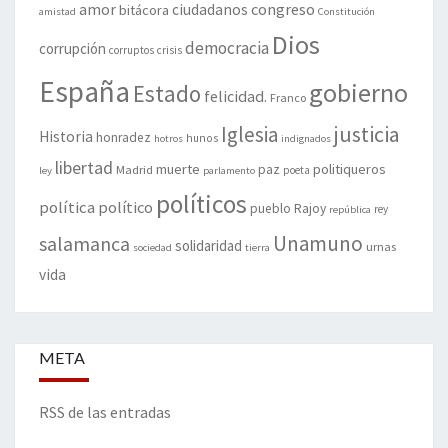
amor
congreso
ciudadanos
bitácora
amistad
Constitución
Dios
democracia
corrupción
corruptos
crisis
España
gobierno
Estado
felicidad.
Franco
justicia
Iglesia
Historia
honradez
hunos
hotros
indignados
libertad
muerte
politiqueros
Madrid
paz
poeta
ley
parlamento
políticos
política
político
pueblo
Rajoy
rey
república
Unamuno
salamanca
solidaridad
urnas
sociedad
tierra
vida
META
RSS de las entradas