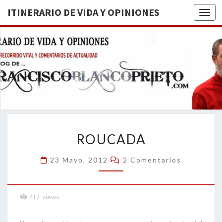
ITINERARIO DE VIDA Y OPINIONES
Togg
ITINERA
BREVE
RECORRIDO
VITAL Y
DE VIDA
COMENTARIOS
DE
OPINION
ACTUALIDAD
ROUCADA
ROUCADA
Comentarios
23 Mayo, 2012
2 Comentarios
412
views