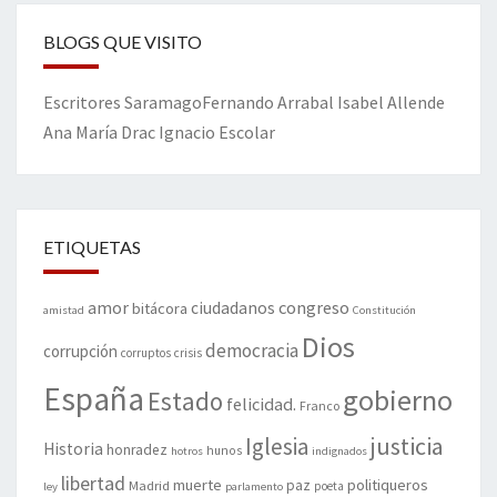
BLOGS QUE VISITO
Escritores
Saramago
Fernando Arrabal
Isabel Allende
Ana María Drac
Ignacio Escolar
ETIQUETAS
amor
congreso
ciudadanos
bitácora
amistad
Constitución
Dios
democracia
corrupción
corruptos
crisis
España
gobierno
Estado
felicidad.
Franco
justicia
Iglesia
Historia
honradez
hunos
hotros
indignados
libertad
muerte
politiqueros
Madrid
paz
poeta
ley
parlamento