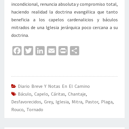
incondicional, renuncia absoluta y compromiso total,
haciendo realidad la doctrina evangélica que tanto
beneficia a los capelos cardenalicios y báculos
mitrados de una Iglesia jerárquica poco cercana a su
doctrina.
Fa
T
Li
E
Pr
C
ce
wi
n
m
in
o
b
tt
ke
ai
t
m
o
er
dI
l
p
o
n
ar
Diario Breve Y Notas En El Camino
Báculo
k
,
Capelo
,
Cáritas
,
Chantaje
tir
,
Desfavorecidos
,
Grey
,
Iglesia
,
Mitra
,
Pastor
,
Plaga
,
Rouco
,
Tornado