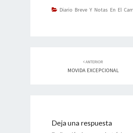
b
tt
ke
ai
t
m
o
er
dI
l
p
Diario Breve Y Notas En El Ca
o
n
ar
k
tir
Navegación
de
ANTERIOR
MOVIDA EXCEPCIONAL
entradas
Deja una respuesta