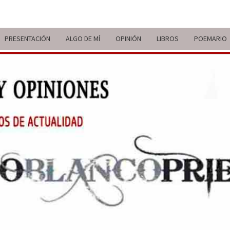
PRESENTACIÓN
ALGO DE MÍ
OPINIÓN
LIBROS
POEMARIO
ITIN
BREVE
RECORRIDO
VITAL Y
COMENTARIOS
DE V
DE
ACTUALIDAD