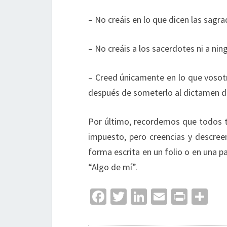
– No creáis en lo que dicen las sagra
– No creáis a los sacerdotes ni a ni
– Creed únicamente en lo que vosot
después de someterlo al dictamen del
Por último, recordemos que todos t
impuesto, pero creencias y descre
forma escrita en un folio o en una p
“Algo de mí”.
Fa
T
Li
E
Pr
C
ce
wi
n
m
in
o