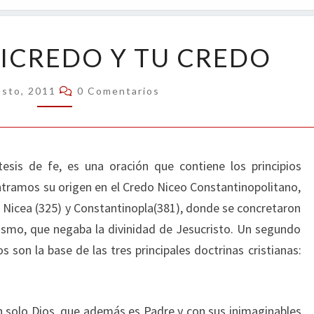
OPIN
CREDO,
ICREDO Y TU CREDO
ANTICREDO
Y
Comentarios
osto, 2011
0 Comentarios
TU
CREDO
tesis de fe, es una oración que contiene los principios
ontramos su origen en el Credo Niceo Constantinopolitano,
e Nicea (325) y Constantinopla(381), donde se concretaron
anismo, que negaba la divinidad de Jesucristo. Un segundo
 son la base de las tres principales doctrinas cristianas:
un solo Dios, que además es Padre y con sus inimaginables