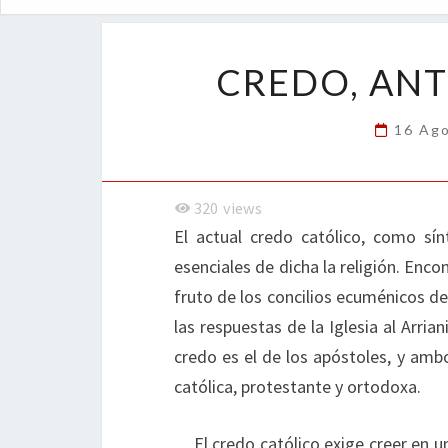
CREDO, ANT
16 Ag
320
views
El actual credo católico, como sín
esenciales de dicha la religión. Enc
fruto de los concilios ecuménicos d
las respuestas de la Iglesia al Arri
credo es el de los apóstoles, y ambos
católica, protestante y ortodoxa.
El credo católico exige creer en 