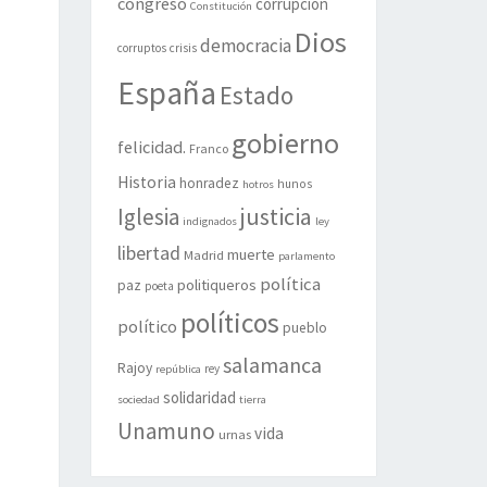
congreso
corrupción
Constitución
Dios
democracia
corruptos
crisis
España
Estado
gobierno
felicidad.
Franco
Historia
honradez
hunos
hotros
justicia
Iglesia
indignados
ley
libertad
muerte
Madrid
parlamento
política
politiqueros
paz
poeta
políticos
político
pueblo
salamanca
Rajoy
rey
república
solidaridad
sociedad
tierra
Unamuno
vida
urnas