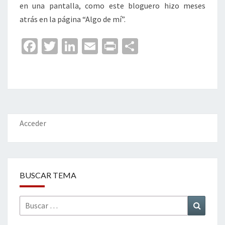
en una pantalla, como este bloguero hizo meses
atrás en la página “Algo de mí”.
Fa
T
Li
E
Pr
C
ce
wi
n
m
in
o
b
tt
ke
ai
t
m
o
er
dI
l
p
o
n
ar
k
tir
Acceder
BUSCAR TEMA
Buscar
Buscar
por: