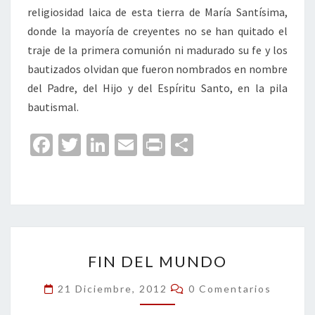
religiosidad laica de esta tierra de María Santísima,
donde la mayoría de creyentes no se han quitado el
traje de la primera comunión ni madurado su fe y los
bautizados olvidan que fueron nombrados en nombre
del Padre, del Hijo y del Espíritu Santo, en la pila
bautismal.
Fa
T
Li
E
Pr
C
ce
wi
n
m
in
o
b
tt
ke
ai
t
m
o
er
dI
l
p
o
n
ar
FIN
k
tir
FIN DEL MUNDO
DEL
MUNDO
Comentarios
21 Diciembre, 2012
0 Comentarios