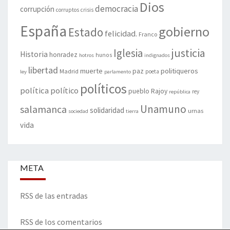
Dios
democracia
corrupción
corruptos
crisis
España
gobierno
Estado
felicidad.
Franco
justicia
Iglesia
Historia
honradez
hunos
hotros
indignados
libertad
muerte
politiqueros
Madrid
paz
poeta
ley
parlamento
políticos
política
político
pueblo
Rajoy
rey
república
Unamuno
salamanca
solidaridad
urnas
sociedad
tierra
vida
META
RSS de las entradas
RSS de los comentarios