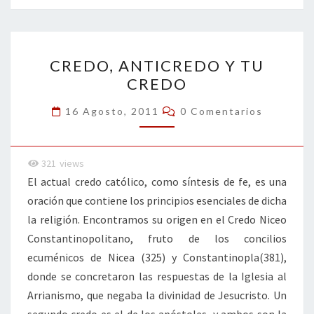
o
er
dI
l
p
o
n
ar
CREDO,
k
tir
CREDO, ANTICREDO Y TU
ANTICREDO
CREDO
Y
TU
Comentarios
16 Agosto, 2011
0 Comentarios
CREDO
321
views
El actual credo católico, como síntesis de fe, es una
oración que contiene los principios esenciales de dicha
la religión. Encontramos su origen en el Credo Niceo
Constantinopolitano, fruto de los concilios
ecuménicos de Nicea (325) y Constantinopla(381),
donde se concretaron las respuestas de la Iglesia al
Arrianismo, que negaba la divinidad de Jesucristo. Un