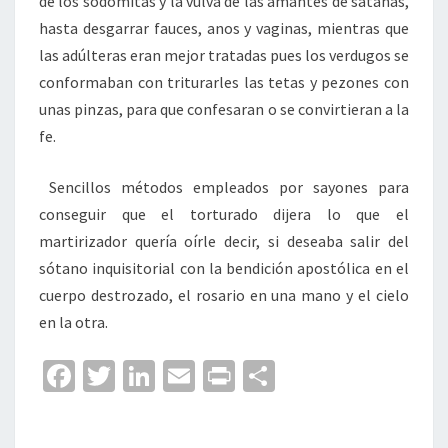
de los sodomitas y la vulva de las amantes de satanás,
hasta desgarrar fauces, anos y vaginas, mientras que
las adúlteras eran mejor tratadas pues los verdugos se
conformaban con triturarles las tetas y pezones con
unas pinzas, para que confesaran o se convirtieran a la
fe.
Sencillos métodos empleados por sayones para
conseguir que el torturado dijera lo que el
martirizador quería oírle decir, si deseaba salir del
sótano inquisitorial con la bendición apostólica en el
cuerpo destrozado, el rosario en una mano y el cielo
en la otra.
Fa
T
Li
E
Pr
C
ce
wi
n
m
in
o
b
tt
ke
ai
t
m