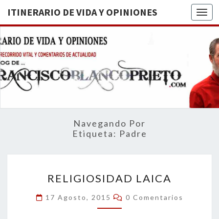
ITINERARIO DE VIDA Y OPINIONES
Togg
ITINERA
BREVE
RECORRIDO
VITAL Y
DE VIDA
COMENTARIOS
DE
OPINION
ACTUALIDAD
Navegando Por
Etiqueta:
Padre
RELIGIOSIDAD
RELIGIOSIDAD LAICA
LAICA
Comentarios
17 Agosto, 2015
0 Comentarios