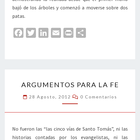
bajó de los árboles y comenzó a moverse sobre dos
patas.
Fa
T
Li
E
Pr
C
ce
wi
n
m
in
o
b
tt
ke
ai
t
m
o
er
dI
l
p
o
n
ar
ARGUMENTOS
k
tir
ARGUMENTOS PARA LA FE
PARA
LA
Comentarios
28 Agosto, 2012
0 Comentarios
FE
No fueron las “las cinco vías de Santo Tomás”, ni las
historias contadas por los evangelistas, ni las