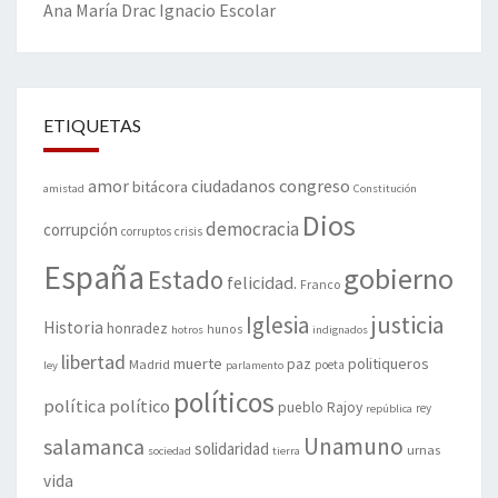
Ana María Drac
Ignacio Escolar
ETIQUETAS
amor
congreso
ciudadanos
bitácora
amistad
Constitución
Dios
democracia
corrupción
corruptos
crisis
España
gobierno
Estado
felicidad.
Franco
justicia
Iglesia
Historia
honradez
hunos
hotros
indignados
libertad
muerte
politiqueros
Madrid
paz
poeta
ley
parlamento
políticos
política
político
pueblo
Rajoy
rey
república
Unamuno
salamanca
solidaridad
urnas
sociedad
tierra
vida