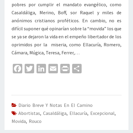
pobres por cumplir el mandato evangélico, como
Casaldáliga, Merino, Boff, sor Raquel y miles de
anónimos cristianos proféticos. En cambio, no es
difícil suponer qué opinarían sobre la “movida” los que
se ya se dejaron la vida en el empeño libertador de los
oprimidos por la miseria, como Ellacuría, Romero,
Cámara, Múgica, Teresa, Ferrer,…
Fa
T
Li
E
Pr
C
ce
wi
n
m
in
o
b
tt
ke
ai
t
m
o
er
dI
l
p
o
n
ar
Diario Breve Y Notas En El Camino
Abortistas
k
,
Casaldáliga
,
Ellacuría
tir
,
Excepcional
,
Movida
,
Rouco