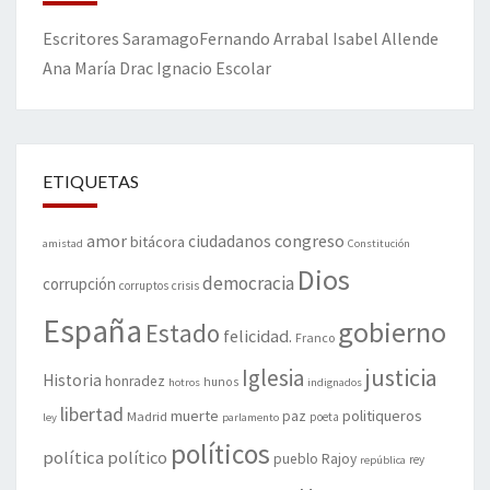
Escritores
Saramago
Fernando Arrabal
Isabel Allende
Ana María Drac
Ignacio Escolar
ETIQUETAS
amor
congreso
ciudadanos
bitácora
amistad
Constitución
Dios
democracia
corrupción
corruptos
crisis
España
gobierno
Estado
felicidad.
Franco
justicia
Iglesia
Historia
honradez
hunos
hotros
indignados
libertad
muerte
politiqueros
Madrid
paz
poeta
ley
parlamento
políticos
política
político
pueblo
Rajoy
rey
república