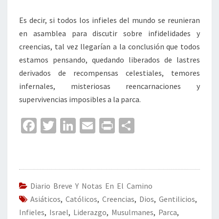
Es decir, si todos los infieles del mundo se reunieran
en asamblea para discutir sobre infidelidades y
creencias, tal vez llegarían a la conclusión que todos
estamos pensando, quedando liberados de lastres
derivados de recompensas celestiales, temores
infernales, misteriosas reencarnaciones y
supervivencias imposibles a la parca.
Fa
T
Li
E
Pr
C
ce
wi
n
m
in
o
b
tt
ke
ai
t
m
o
er
dI
l
p
o
n
ar
Diario Breve Y Notas En El Camino
Asiáticos
k
,
Católicos
,
Creencias
tir
,
Dios
,
Gentilicios
,
Infieles
,
Israel
,
Liderazgo
,
Musulmanes
,
Parca
,