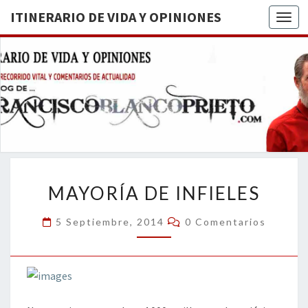
ITINERARIO DE VIDA Y OPINIONES
Togg
ITINERA
BREVE
RECORRIDO
VITAL Y
DE VIDA
COMENTARIOS
DE
OPINION
ACTUALIDAD
MAYORÍA
MAYORÍA DE INFIELES
DE
INFIELES
Comentarios
5 Septiembre, 2014
0 Comentarios