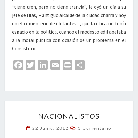
“tiene tren, pero no tiene tranvía”, le oyó un día a su
jefe de filas, – antiguo alcalde de la ciudad charra y hoy
en el cementerio de elefantes -, que la ética no tenía
espacio en la política, cuando el modesto edil apelaba
a la moral pública con ocasión de un problema en el
Consistorio.
Fa
T
Li
E
Pr
C
ce
wi
n
m
in
o
b
tt
ke
ai
t
m
o
er
dI
l
p
o
n
ar
NACIONALISTOS
k
tir
NACIONALISTOS
Comentarios
22 Junio, 2012
1 Comentario