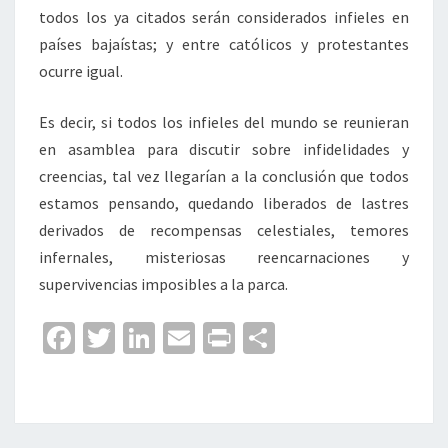
todos los ya citados serán considerados infieles en
países bajaístas; y entre católicos y protestantes
ocurre igual.
Es decir, si todos los infieles del mundo se reunieran
en asamblea para discutir sobre infidelidades y
creencias, tal vez llegarían a la conclusión que todos
estamos pensando, quedando liberados de lastres
derivados de recompensas celestiales, temores
infernales, misteriosas reencarnaciones y
supervivencias imposibles a la parca.
Fa
T
Li
E
Pr
C
ce
wi
n
m
in
o
b
tt
ke
ai
t
m
o
er
dI
l
p