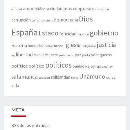
amor
congreso
ciudadanos
bitácora
amistad
Constitución
Dios
democracia
corrupción
corruptos
crisis
España
gobierno
Estado
felicidad.
Franco
justicia
Iglesia
Historia
honradez
hunos
hotros
indignados
libertad
muerte
politiqueros
Madrid
paz
poeta
ley
parlamento
políticos
política
político
pueblo
Rajoy
rey
república
Unamuno
salamanca
solidaridad
urnas
sociedad
tierra
vida
META
RSS de las entradas