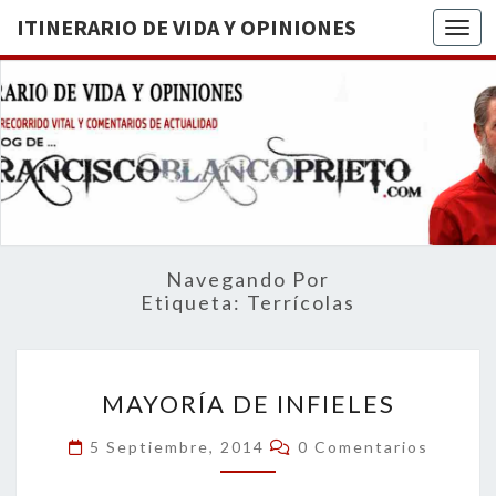
ITINERARIO DE VIDA Y OPINIONES
Togg
ITINERA
BREVE
RECORRIDO
VITAL Y
DE VIDA
COMENTARIOS
DE
OPINION
ACTUALIDAD
Navegando Por
Etiqueta:
Terrícolas
MAYORÍA
MAYORÍA DE INFIELES
DE
INFIELES
Comentarios
5 Septiembre, 2014
0 Comentarios