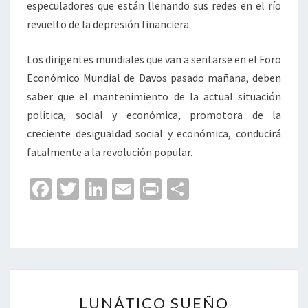
especuladores que están llenando sus redes en el río
revuelto de la depresión financiera.
Los dirigentes mundiales que van a sentarse en el Foro
Económico Mundial de Davos pasado mañana, deben
saber que el mantenimiento de la actual situación
política, social y económica, promotora de la
creciente desigualdad social y económica, conducirá
fatalmente a la revolución popular.
Fa
T
Li
E
Pr
C
ce
wi
n
m
in
o
b
tt
ke
ai
t
m
o
er
dI
l
p
o
n
ar
LUNÁTICO
k
tir
LUNÁTICO SUEÑO
SUEÑO