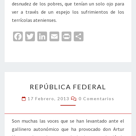
desnudez de los pobres, que tenían un solo ojo para
ver a través de un espejo los sufrimientos de los
terrícolas atenienses.
Fa
T
Li
E
Pr
C
ce
wi
n
m
in
o
b
tt
ke
ai
t
m
o
er
dI
l
p
o
n
ar
REPÚBLICA
k
tir
REPÚBLICA FEDERAL
FEDERAL
Comentarios
17 Febrero, 2013
0 Comentarios
Son muchas las voces que se han levantado ante el
gallinero autonómico que ha provocado don Artur