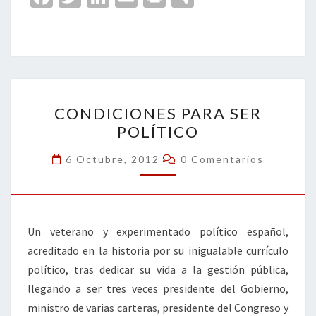
ce
wi
n
m
in
o
b
tt
ke
ai
t
m
o
er
dI
l
p
o
n
ar
CONDICIONES
k
tir
CONDICIONES PARA SER
PARA
POLÍTICO
SER
POLÍTICO
Comentarios
6 Octubre, 2012
0 Comentarios
Un veterano y experimentado político español,
acreditado en la historia por su inigualable currículo
político, tras dedicar su vida a la gestión pública,
llegando a ser tres veces presidente del Gobierno,
ministro de varias carteras, presidente del Congreso y