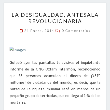
o
n
ar
LA
k
tir
LA DESIGUALDAD, ANTESALA
DESIGUALDAD,
REVOLUCIONARIA
ANTESALA
REVOLUCIONARIA
Comentarios
21 Enero, 2014
0 Comentarios
Golpeó ayer las pantallas televisivas el inquietante
informe de la ONG Oxfam Intermón, reconociendo
que 85 personas acumulan el dinero de ¡3.570
millones! de ciudadanos del mundo, es decir, que la
mitad de la riqueza mundial está en manos de un
pequeño grupo de terrícolas, que no llega al 1 % de los
mortales.