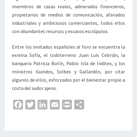
miembros de casas reales, adinerados financieros,
propietarios de medios de comunicación, afanados
industriales y ambiciosos comerciantes, todos ellos
con abundantes recursos y escasos escrúpulos.
Entre los invitados españoles al foro se encuentra la
exreina Sofía, el todoterreno Juan Luis Cebrián, la
banquera Patricia Botín, Pablo Isla de Inditex, y los
ministros Guindos, Solbes y Gallardón, por citar
algunos de ellos, esforzados por el bienestar propio a
costa del sudor ajeno.
Fa
T
Li
E
Pr
C
ce
wi
n
m
in
o
b
tt
ke
ai
t
m
o
er
dI
l
p