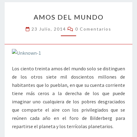
o
n
ar
AMOS
k
tir
AMOS DEL MUNDO
DEL
MUNDO
Comentarios
23 Julio, 2014
0 Comentarios
Los ciento treinta amos del mundo solo se distinguen
de los otros siete mil doscientos millones de
habitantes que lo pueblan, en que su cuenta corriente
tiene más ceros a la derecha de los que puede
imaginar uno cualquiera de los pobres desgraciados
que comparte el aire con los privilegiados que se
reúnen cada año en el foro de Bilderberg para
repartirse el planeta y los terrícolas planetarios.