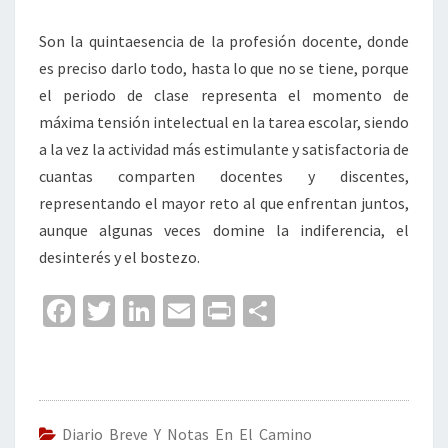
Son la quintaesencia de la profesión docente, donde
es preciso darlo todo, hasta lo que no se tiene, porque
el periodo de clase representa el momento de
máxima tensión intelectual en la tarea escolar, siendo
a la vez la actividad más estimulante y satisfactoria de
cuantas comparten docentes y discentes,
representando el mayor reto al que enfrentan juntos,
aunque algunas veces domine la indiferencia, el
desinterés y el bostezo.
Fa
T
Li
E
Pr
C
ce
wi
n
m
in
o
b
tt
ke
ai
t
m
o
er
dI
l
p
o
n
ar
Diario Breve Y Notas En El Camino