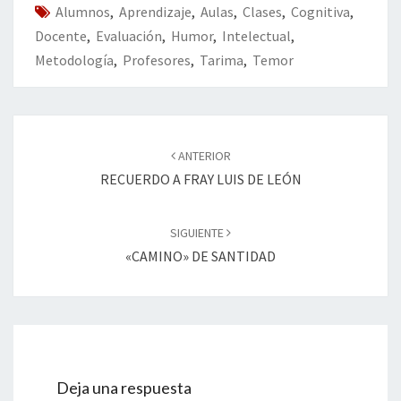
Alumnos
k
,
Aprendizaje
,
Aulas
,
Clases
tir
,
Cognitiva
,
Docente
,
Evaluación
,
Humor
,
Intelectual
,
Metodología
,
Profesores
,
Tarima
,
Temor
Navegación
de
ANTERIOR
entradas
RECUERDO A FRAY LUIS DE LEÓN
SIGUIENTE
«CAMINO» DE SANTIDAD
Deja una respuesta