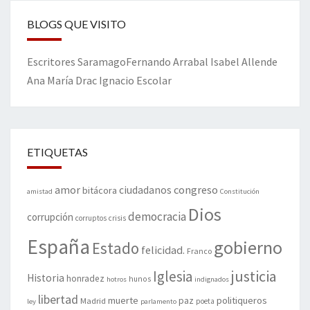
BLOGS QUE VISITO
Escritores
Saramago
Fernando Arrabal
Isabel Allende
Ana María Drac
Ignacio Escolar
ETIQUETAS
amor
congreso
ciudadanos
bitácora
amistad
Constitución
Dios
democracia
corrupción
corruptos
crisis
España
gobierno
Estado
felicidad.
Franco
justicia
Iglesia
Historia
honradez
hunos
hotros
indignados
libertad
muerte
politiqueros
Madrid
paz
poeta
ley
parlamento