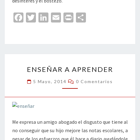
desinterés y el bostezo.
Fa
T
Li
E
Pr
C
ce
wi
n
m
in
o
b
tt
ke
ai
t
m
o
er
dI
l
p
o
n
ar
ENSEÑAR
k
tir
ENSEÑAR A APRENDER
A
APRENDER
Comentarios
5 Mayo, 2014
0 Comentarios
Me expresa un amigo abogado el disgusto que tiene al
no conseguir que su hijo mejore las notas escolares, a
pesar de los esfuerzos que él hace a diario ayudándole