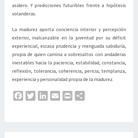
asidero. Y predicciones futuribles frente a hipótesis
volanderas.
La madurez aporta conciencia interior y percepción
exterior, inalcanzable en la juventud por su déficit
experiencial, escasa prudencia y menguada sabiduría,
propia de quien camina a sobresaltos con andaderas
inestables hacia la paciencia, estabilidad, constancia,
reflexión, tolerancia, coherencia, pericia, templanza,
experiencia y personalidad propia de la madurez.
Fa
T
Li
E
Pr
C
ce
wi
n
m
in
o
b
tt
ke
ai
t
m
o
er
dI
l
p
o
n
ar