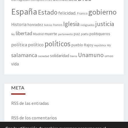
España
gobierno
Estado
felicidad.
Franco
justicia
Iglesia
Historia
honradez
hunos
hotros
indignados
libertad
muerte
politiqueros
Madrid
paz
poeta
ley
parlamento
políticos
política
político
pueblo
Rajoy
rey
república
Unamuno
salamanca
solidaridad
urnas
sociedad
tierra
vida
META
RSS de las entradas
RSS de los comentarios