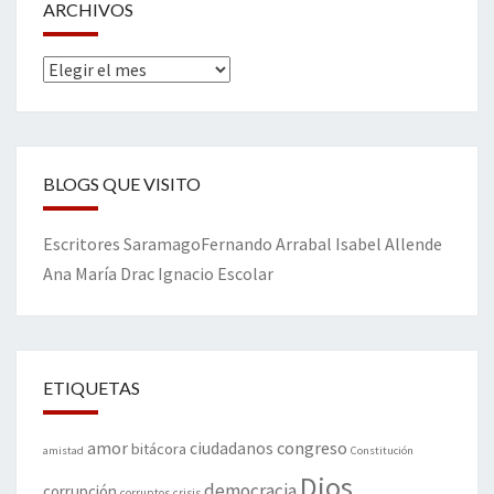
ARCHIVOS
Archivos
BLOGS QUE VISITO
Escritores
Saramago
Fernando Arrabal
Isabel Allende
Ana María Drac
Ignacio Escolar
ETIQUETAS
amor
congreso
ciudadanos
bitácora
amistad
Constitución
Dios
democracia
corrupción
corruptos
crisis