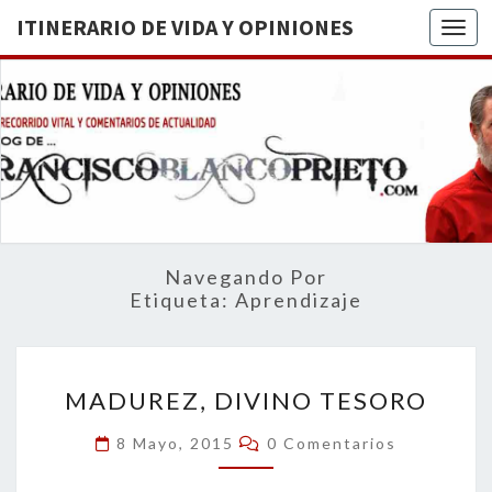
ITINERARIO DE VIDA Y OPINIONES
Togg
ITINERA
BREVE
RECORRIDO
VITAL Y
DE VIDA
COMENTARIOS
DE
OPINION
ACTUALIDAD
Navegando Por
Etiqueta:
Aprendizaje
MADUREZ,
MADUREZ, DIVINO TESORO
DIVINO
TESORO
Comentarios
8 Mayo, 2015
0 Comentarios