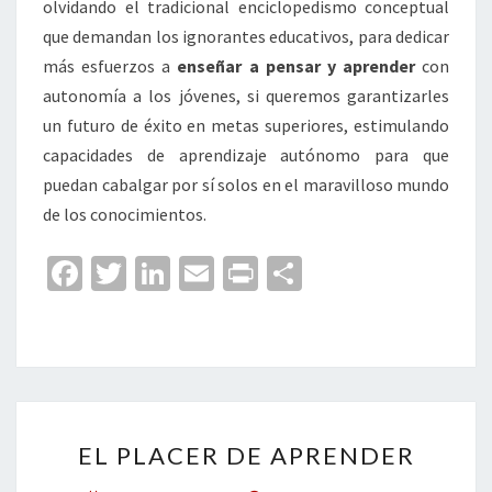
olvidando el tradicional enciclopedismo conceptual
que demandan los ignorantes educativos, para dedicar
más esfuerzos a
enseñar a pensar y aprender
con
autonomía a los jóvenes, si queremos garantizarles
un futuro de éxito en metas superiores, estimulando
capacidades de aprendizaje autónomo para que
puedan cabalgar por sí solos en el maravilloso mundo
de los conocimientos.
Fa
T
Li
E
Pr
C
ce
wi
n
m
in
o
b
tt
ke
ai
t
m
o
er
dI
l
p
o
n
ar
EL
k
tir
EL PLACER DE APRENDER
PLACER