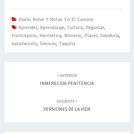
b
tt
ke
ai
t
m
o
er
dI
l
p
o
n
ar
Diario Breve Y Notas En El Camino
Aprender
k
,
Aprendizaje
,
Cultura
tir
,
Degustar
,
Frontispicio
,
Hermética
,
Misterio
,
Placer
,
Sabiduría
,
Satisfacción
,
Silencio
,
Taquilla
Navegación
de
ANTERIOR
entradas
INMERECIDA PENITENCIA
SIGUIENTE
VERSIONES DE LA VIDA