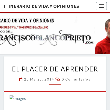
ITINERARIO DE VIDA Y OPINIONES
Togg
ITINERA
BREVE
RECORRIDO
VITAL Y
DE VIDA
COMENTARIOS
DE
OPINION
ACTUALIDAD
EL
EL PLACER DE APRENDER
PLACER
DE
Comentarios
25 Marzo, 2014
0 Comentarios
APRENDER