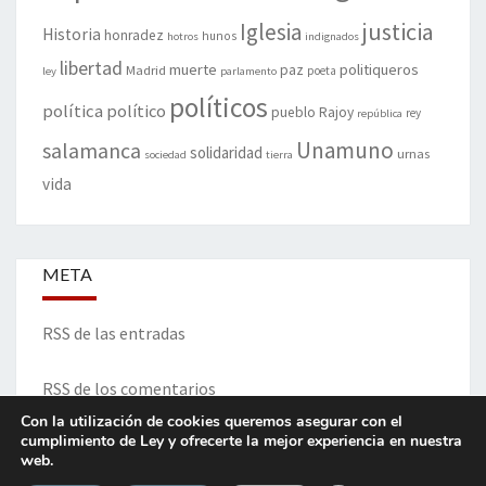
justicia
Iglesia
Historia
honradez
hunos
hotros
indignados
libertad
muerte
politiqueros
Madrid
paz
poeta
ley
parlamento
políticos
política
político
pueblo
Rajoy
rey
república
Unamuno
salamanca
solidaridad
urnas
sociedad
tierra
vida
META
RSS de las entradas
RSS de los comentarios
Con la utilización de cookies queremos asegurar con el
cumplimiento de Ley y ofrecerte la mejor experiencia en nuestra
web.
ITINERARIO DE VIDA Y OPINIONES - Francisco Blanco Prieto