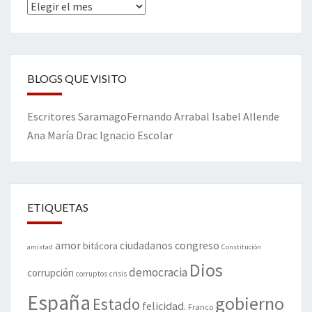
Archivos
BLOGS QUE VISITO
Escritores
Saramago
Fernando Arrabal
Isabel Allende
Ana María Drac
Ignacio Escolar
ETIQUETAS
amor
congreso
ciudadanos
bitácora
amistad
Constitución
Dios
democracia
corrupción
corruptos
crisis
España
gobierno
Estado
felicidad.
Franco