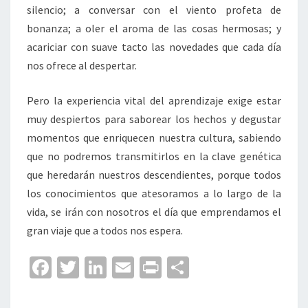
silencio; a conversar con el viento profeta de
bonanza; a oler el aroma de las cosas hermosas; y
acariciar con suave tacto las novedades que cada día
nos ofrece al despertar.
Pero la experiencia vital del aprendizaje exige estar
muy despiertos para saborear los hechos y degustar
momentos que enriquecen nuestra cultura, sabiendo
que no podremos transmitirlos en la clave genética
que heredarán nuestros descendientes, porque todos
los conocimientos que atesoramos a lo largo de la
vida, se irán con nosotros el día que emprendamos el
gran viaje que a todos nos espera.
Fa
T
Li
E
Pr
C
ce
wi
n
m
in
o