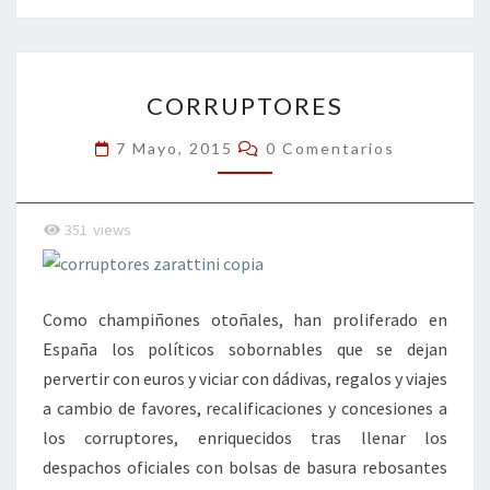
o
er
dI
l
p
o
n
ar
CORRUPTORES
k
tir
CORRUPTORES
Comentarios
7 Mayo, 2015
0 Comentarios
351
views
Como champiñones otoñales, han proliferado en
España los políticos sobornables que se dejan
pervertir con euros y viciar con dádivas, regalos y viajes
a cambio de favores, recalificaciones y concesiones a
los corruptores, enriquecidos tras llenar los
despachos oficiales con bolsas de basura rebosantes