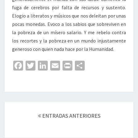
fuga de cerebros por falta de recursos y sustento.
Elogio a literatos y músicos que nos deleitan por unas
pocas monedas. Evoco a los sabios que sobreviven en
la pobreza de un mísero salario. Y me rebelo contra
los recortes y la pobreza en un mundo injustamente
generoso con quien nada hace por la Humanidad.
Fa
T
Li
E
Pr
C
ce
wi
n
m
in
o
b
tt
ke
ai
t
m
o
er
dI
l
p
o
n
ar
Navegación
k
tir
de
ENTRADAS ANTERIORES
entradas