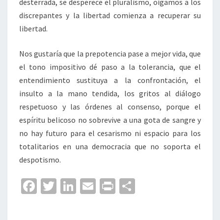
desterrada, se desperece el pluralismo, oigamos a los
discrepantes y la libertad comienza a recuperar su
libertad.
Nos gustaría que la prepotencia pase a mejor vida, que
el tono impositivo dé paso a la tolerancia, que el
entendimiento sustituya a la confrontación, el
insulto a la mano tendida, los gritos al diálogo
respetuoso y las órdenes al consenso, porque el
espíritu belicoso no sobrevive a una gota de sangre y
no hay futuro para el cesarismo ni espacio para los
totalitarios en una democracia que no soporta el
despotismo.
Fa
T
Li
E
Pr
C
ce
wi
n
m
in
o
b
tt
ke
ai
t
m