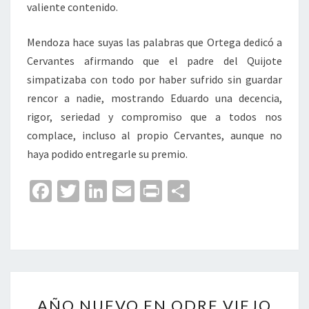
valiente contenido.
Mendoza hace suyas las palabras que Ortega dedicó a
Cervantes afirmando que el padre del Quijote
simpatizaba con todo por haber sufrido sin guardar
rencor a nadie, mostrando Eduardo una decencia,
rigor, seriedad y compromiso que a todos nos
complace, incluso al propio Cervantes, aunque no
haya podido entregarle su premio.
Fa
T
Li
E
Pr
C
ce
wi
n
m
in
o
b
tt
ke
ai
t
m
o
er
dI
l
p
o
n
ar
AÑO
k
tir
AÑO NUEVO EN ODRE VIEJO