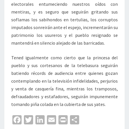
electorales entumeciendo nuestros oídos con
mentiras, y es seguro que seguirán gritando sus
soflamas los sabihondos en tertulias, los corruptos
imputados sonreirán ante el espejo, incrementarán su
patrimonio los usureros y el pueblo resignado se
mantendrá en silencio alejado de las barricadas.
Tened igualmente como cierto que la princesa del
pueblo y sus cortesanos de la telebasura seguirán
batiendo récords de audiencia entre quienes gozan
contemplando en la televisión infidelidades, perjurios
y venta de casquería fina, mientras los tramposos,
defraudadores y estafadores, seguirán impunemente
tomando piña colada en la cubierta de sus yates.
Fa
T
Li
E
Pr
C