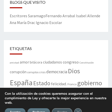
BLOGS QUE VISITO
Escritores
Saramago
Fernando Arrabal
Isabel Allende
Ana María Drac
Ignacio Escolar
ETIQUETAS
amor
congreso
ciudadanos
bitácora
amistad
Constitución
Dios
democracia
corrupción
corruptos
crisis
España
gobierno
Estado
felicidad.
Franco
justicia
Iglesia
Con la utilización de cookies queremos asegurar con el
Historia
honradez
hunos
hotros
indignados
cumplimiento de Ley y ofrecerte la mejor experiencia en nuestra
libertad
muerte
politiqueros
Madrid
paz
web.
poeta
ley
parlamento
políticos
Cerrar el banner de 
política
político
pueblo
Rajoy