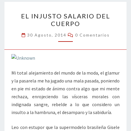
o
n
ar
EL
k
tir
EL INJUSTO SALARIO DEL
INJUSTO
CUERPO
SALARIO
DEL
Comentarios
30 Agosto, 2014
0 Comentarios
CUERPO
Mi total alejamiento del mundo de la moda, el glamur
y la pasarela me ha jugado una mala pasada, poniendo
en pie mi estado de ánimo contra algo que mi mente
rechaza, enrojeciendo las vísceras morales con
indignada sangre, rebelde a lo que considero un
insulto a la hambruna, el desamparo y la sabiduría.
Leo con estupor que la supermodelo brasileña Gisele