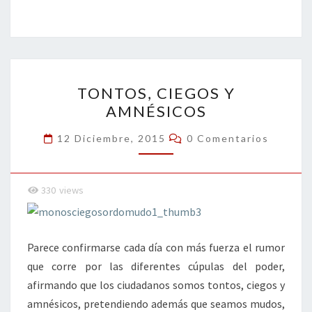
ce
wi
n
m
in
o
b
tt
ke
ai
t
m
o
er
dI
l
p
o
n
ar
TONTOS,
k
tir
TONTOS, CIEGOS Y
CIEGOS
AMNÉSICOS
Y
AMNÉSICOS
Comentarios
12 Diciembre, 2015
0 Comentarios
330
views
Parece confirmarse cada día con más fuerza el rumor
que corre por las diferentes cúpulas del poder,
afirmando que los ciudadanos somos tontos, ciegos y
amnésicos, pretendiendo además que seamos mudos,