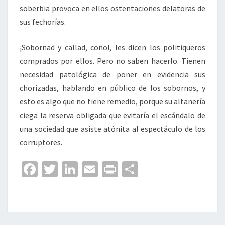
soberbia provoca en ellos ostentaciones delatoras de
sus fechorías.
¡Sobornad y callad, coño!, les dicen los politiqueros
comprados por ellos. Pero no saben hacerlo. Tienen
necesidad patológica de poner en evidencia sus
chorizadas, hablando en público de los sobornos, y
esto es algo que no tiene remedio, porque su altanería
ciega la reserva obligada que evitaría el escándalo de
una sociedad que asiste atónita al espectáculo de los
corruptores.
Fa
T
Li
E
Pr
C
ce
wi
n
m
in
o
b
tt
ke
ai
t
m
o
er
dI
l
p