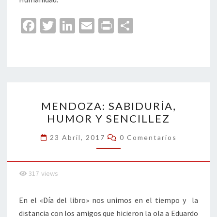
Fa
T
Li
E
Pr
C
ce
wi
n
m
in
o
b
tt
ke
ai
t
m
o
er
dI
l
p
o
n
ar
MENDOZA:
k
tir
MENDOZA: SABIDURÍA,
SABIDURÍA,
HUMOR Y SENCILLEZ
HUMOR
Y
Comentarios
23 Abril, 2017
0 Comentarios
SENCILLEZ
317
views
En el «Día del libro» nos unimos en el tiempo y la
distancia con los amigos que hicieron la ola a Eduardo