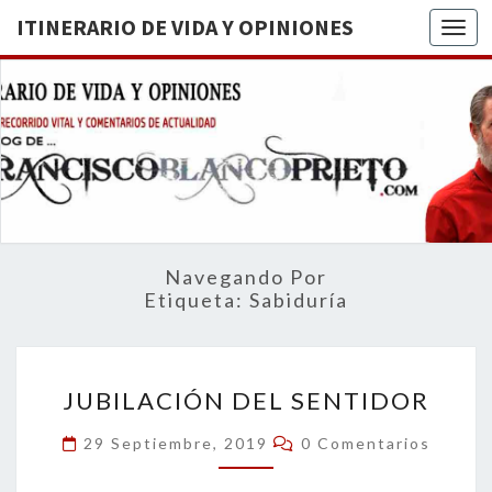
ITINERARIO DE VIDA Y OPINIONES
Togg
ITINERA
BREVE
RECORRIDO
VITAL Y
DE VIDA
COMENTARIOS
DE
OPINION
ACTUALIDAD
Navegando Por
Etiqueta:
Sabiduría
JUBILACIÓN
JUBILACIÓN DEL SENTIDOR
DEL
SENTIDOR
Comentarios
29 Septiembre, 2019
0 Comentarios