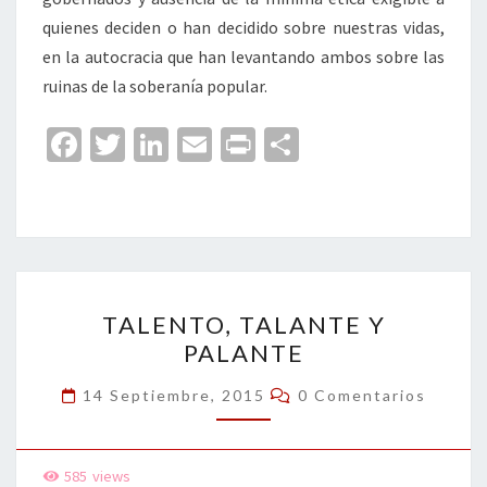
quienes deciden o han decidido sobre nuestras vidas,
en la autocracia que han levantando ambos sobre las
ruinas de la soberanía popular.
Fa
T
Li
E
Pr
C
ce
wi
n
m
in
o
b
tt
ke
ai
t
m
o
er
dI
l
p
o
n
ar
TALENTO,
k
tir
TALENTO, TALANTE Y
TALANTE
PALANTE
Y
PALANTE
Comentarios
14 Septiembre, 2015
0 Comentarios
585
views