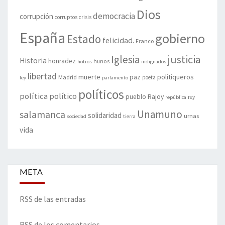
Dios
democracia
corrupción
corruptos
crisis
España
gobierno
Estado
felicidad.
Franco
justicia
Iglesia
Historia
honradez
hunos
hotros
indignados
libertad
muerte
politiqueros
Madrid
paz
poeta
ley
parlamento
políticos
política
político
pueblo
Rajoy
rey
república
Unamuno
salamanca
solidaridad
urnas
sociedad
tierra
vida
META
RSS de las entradas
RSS de los comentarios