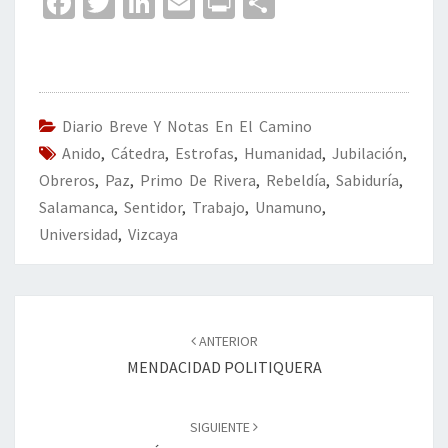
Fa
T
Li
E
Pr
C
ce
wi
n
m
in
o
b
tt
ke
ai
t
m
o
er
dI
l
p
o
n
ar
Diario Breve Y Notas En El Camino
Anido
k
,
Cátedra
,
Estrofas
,
Humanidad
tir
,
Jubilación
,
Obreros
,
Paz
,
Primo De Rivera
,
Rebeldía
,
Sabiduría
,
Salamanca
,
Sentidor
,
Trabajo
,
Unamuno
,
Universidad
,
Vizcaya
Navegación
de
ANTERIOR
entradas
MENDACIDAD POLITIQUERA
SIGUIENTE