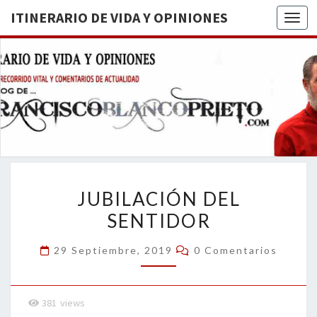
ITINERARIO DE VIDA Y OPINIONES
Togg
ITINERA
BREVE
RECORRIDO
VITAL Y
DE VIDA
COMENTARIOS
DE
OPINION
ACTUALIDAD
JUBILACIÓN
JUBILACIÓN DEL
DEL
SENTIDOR
SENTIDOR
Comentarios
29 Septiembre, 2019
0 Comentarios
381
views