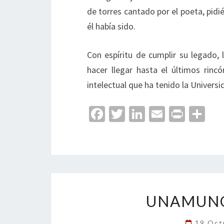
de torres cantado por el poeta, pid
él había sido.
Con espíritu de cumplir su legado,
hacer llegar hasta el últimos rinc
intelectual que ha tenido la Univers
Fa
T
Li
E
Pr
C
ce
wi
n
m
in
o
b
tt
ke
ai
t
m
o
er
dI
l
p
o
n
ar
k
tir
UNAMUNO
19 Oct