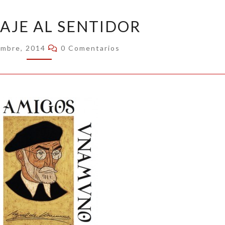
HOMENAJE
JE AL SENTIDOR
AL
SENTIDOR
Comentarios
embre, 2014
0 Comentarios