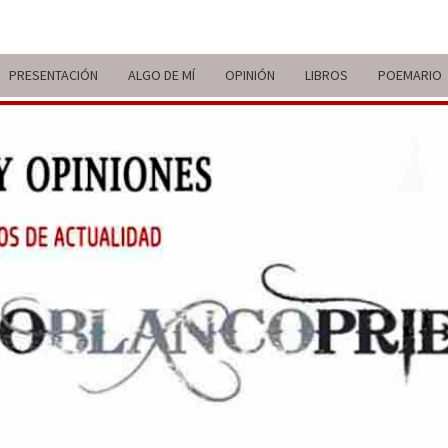
PRESENTACIÓN
ALGO DE MÍ
OPINIÓN
LIBROS
POEMARIO
ITIN
BREVE
RECORRIDO
VITAL Y
COMENTARIOS
DE V
DE
ACTUALIDAD