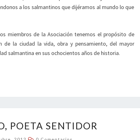
iéndonos a los salmantinos que dijéramos al mundo lo que
 los miembros de la Asociación tenemos el propósito de
ón de la ciudad la vida, obra y pensamiento, del mayor
idad salmantina en sus ochocientos años de historia.
UNAMUNO,
, POETA SENTIDOR
POETA
SENTIDOR
Comentarios
ubre, 2012
0 Comentarios