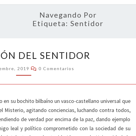
OPIN
Navegando Por
Etiqueta:
Sentidor
JUBILACIÓN
IÓN DEL SENTIDOR
DEL
SENTIDOR
Comentarios
iembre, 2019
0 Comentarios
 en su bochito bilbaíno un vasco-castellano universal que
el Misterio, agitando conciencias, luchando contra todos,
endiendo de verdad por encima de la paz, dando ejemplo
migo leal y político comprometido con la sociedad de su