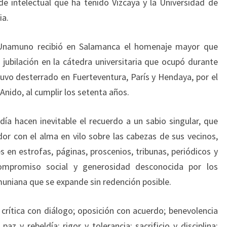
e intelectual que ha tenido Vizcaya y la Universidad de
ia.
Unamuno recibió en Salamanca el homenaje mayor que
ubilación en la cátedra universitaria que ocupó durante
tuvo desterrado en Fuerteventura, París y Hendaya, por el
Anido, al cumplir los setenta años.
a hacen inevitable el recuerdo a un sabio singular, que
or con el alma en vilo sobre las cabezas de sus vecinos,
en estrofas, páginas, proscenios, tribunas, periódicos y
compromiso social y generosidad desconocida por los
muniana que se expande sin redención posible.
 crítica con diálogo; oposición con acuerdo; benevolencia
z y rebeldía; rigor y tolerancia; sacrificio y disciplina;