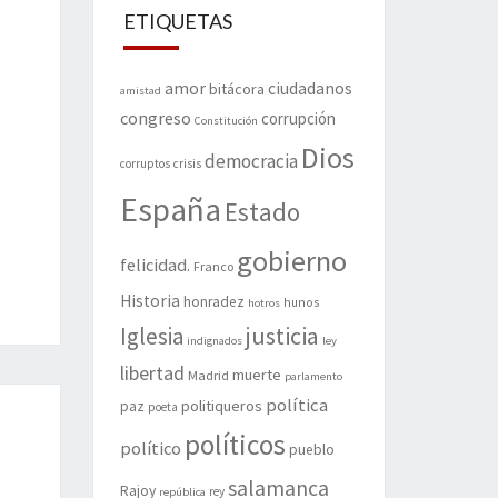
ETIQUETAS
amor
ciudadanos
bitácora
amistad
congreso
corrupción
Constitución
Dios
democracia
corruptos
crisis
España
Estado
gobierno
felicidad.
Franco
Historia
honradez
hunos
hotros
justicia
Iglesia
indignados
ley
libertad
muerte
Madrid
parlamento
política
politiqueros
paz
poeta
políticos
político
pueblo
salamanca
Rajoy
rey
república