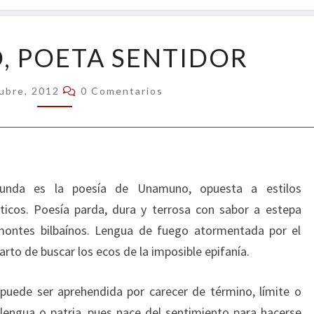
OPIN
UNAMUNO,
 POETA SENTIDOR
POETA
SENTIDOR
Comentarios
ubre, 2012
0 Comentarios
ofunda es la poesía de Unamuno, opuesta a estilos
ticos. Poesía parda, dura y terrosa con sabor a estepa
 montes bilbaínos. Lengua de fuego atormentada por el
arto de buscar los ecos de la imposible epifanía.
puede ser aprehendida por carecer de término, límite o
, lengua o patria, pues nace del sentimiento para hacerse