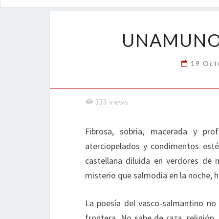
UNAMUNO,
19 Oct
333
views
Fibrosa, sobria, macerada y pr
aterciopelados y condimentos esté
castellana diluida en verdores de
misterio que salmodia en la noche, h
La poesía del vasco-salmantino no 
frontera. No sabe de raza, religión