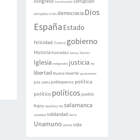
congreso
corrupción
Constitución
Dios
democracia
corruptos
crisis
España
Estado
gobierno
felicidad.
Franco
Historia
honradez
hunos
hotros
justicia
Iglesia
indignados
ley
libertad
muerte
Madrid
parlamento
política
politiqueros
paz
poeta
políticos
político
pueblo
salamanca
Rajoy
rey
república
solidaridad
sociedad
tierra
Unamuno
vida
urnas