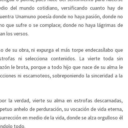
dio del mundo cotidiano, versificando cuanto hay de
encuentra Unamuno poesía donde no haya pasión, donde no
no que sufre o se complace; donde no haya lágrimas de
an los versos.
so de su obra, ni expurga el más torpe endecasílabo que
trofas ni selecciona contenidos. La vierte toda sin
razón le brota, porque a todo hijo que nace de su alma le
lecciones ni escamoteos, sobreponiendo la sinceridad a la
or la verdad, vierte su alma en estrofas descarnadas,
etuo anhelo de perduración, su vocación de vida eterna,
esurrección en medio de la vida, donde se alza orgulloso él
ándolo todo.