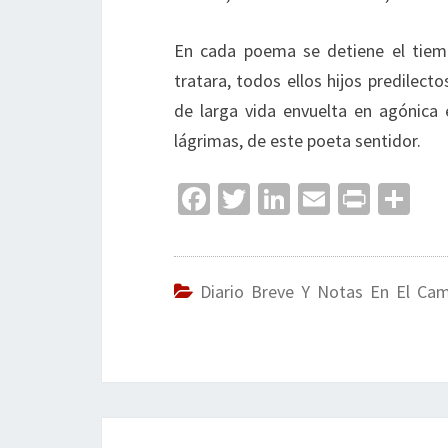
En cada poema se detiene el tiem
tratara, todos ellos hijos predilec
de larga vida envuelta en agónica
lágrimas, de este poeta sentidor.
Fa
T
Li
E
Pr
C
ce
wi
n
m
in
o
b
tt
ke
ai
t
m
o
er
dI
l
p
Diario Breve Y Notas En El Ca
o
n
ar
k
tir
Navegación