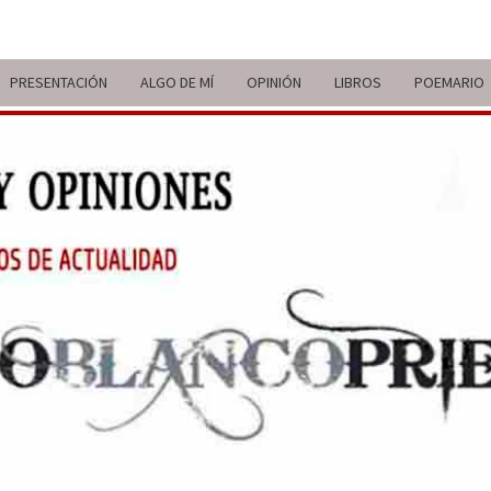
PRESENTACIÓN
ALGO DE MÍ
OPINIÓN
LIBROS
POEMARIO
ITIN
BREVE
RECORRIDO
VITAL Y
COMENTARIOS
DE V
DE
ACTUALIDAD