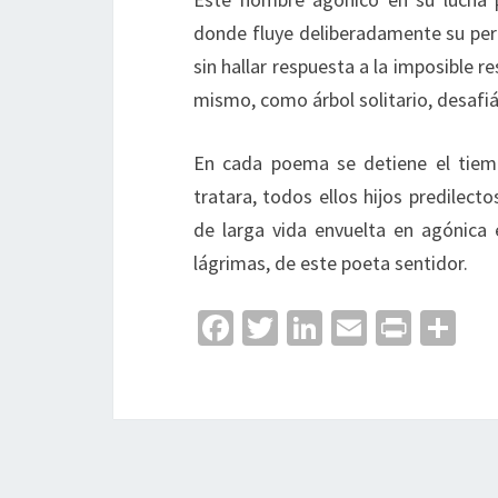
donde fluye deliberadamente su perp
sin hallar respuesta a la imposible r
mismo, como árbol solitario, desafi
En cada poema se detiene el tiem
tratara, todos ellos hijos predilec
de larga vida envuelta en agónica
lágrimas, de este poeta sentidor.
Fa
T
Li
E
Pr
C
ce
wi
n
m
in
o
b
tt
ke
ai
t
m
o
er
dI
l
p
o
n
ar