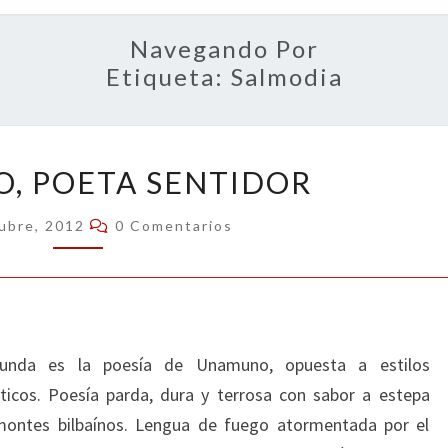
OPIN
Navegando Por
Etiqueta:
Salmodia
UNAMUNO,
, POETA SENTIDOR
POETA
SENTIDOR
Comentarios
ubre, 2012
0 Comentarios
ofunda es la poesía de Unamuno, opuesta a estilos
ticos. Poesía parda, dura y terrosa con sabor a estepa
 montes bilbaínos. Lengua de fuego atormentada por el