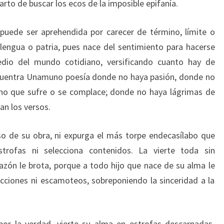
arto de buscar los ecos de la imposible epifanía.
puede ser aprehendida por carecer de término, límite o
, lengua o patria, pues nace del sentimiento para hacerse
dio del mundo cotidiano, versificando cuanto hay de
encuentra Unamuno poesía donde no haya pasión, donde no
no que sufre o se complace; donde no haya lágrimas de
an los versos.
so de su obra, ni expurga el más torpe endecasílabo que
trofas ni selecciona contenidos. La vierte toda sin
razón le brota, porque a todo hijo que nace de su alma le
lecciones ni escamoteos, sobreponiendo la sinceridad a la
or la verdad, vierte su alma en estrofas descarnadas,