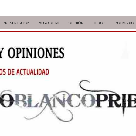
PRESENTACIÓN
ALGO DE MÍ
OPINIÓN
LIBROS
POEMARIO
ITIN
BREVE
RECORRIDO
VITAL Y
COMENTARIOS
DE V
DE
ACTUALIDAD