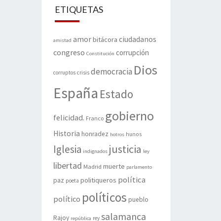
ETIQUETAS
amor
ciudadanos
bitácora
amistad
congreso
corrupción
Constitución
Dios
democracia
corruptos
crisis
España
Estado
gobierno
felicidad.
Franco
Historia
honradez
hunos
hotros
justicia
Iglesia
indignados
ley
libertad
muerte
Madrid
parlamento
política
politiqueros
paz
poeta
políticos
político
pueblo
salamanca
Rajoy
rey
república