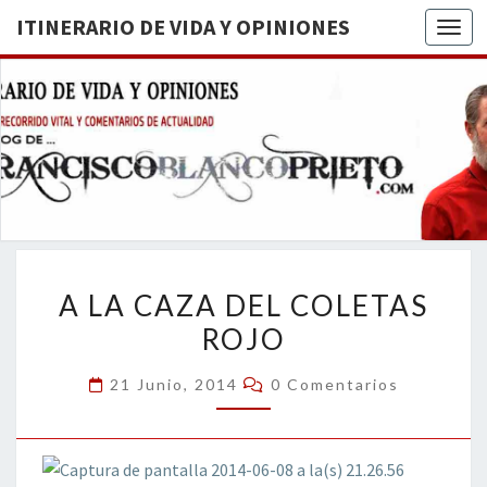
ITINERARIO DE VIDA Y OPINIONES
Togg
ITINERA
BREVE
RECORRIDO
VITAL Y
DE VIDA
COMENTARIOS
DE
OPINION
ACTUALIDAD
A
A LA CAZA DEL COLETAS
LA
ROJO
CAZA
DEL
Comentarios
21 Junio, 2014
0 Comentarios
COLETAS
ROJO