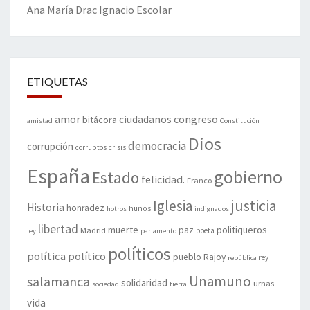
Ana María Drac
Ignacio Escolar
ETIQUETAS
amor
congreso
ciudadanos
bitácora
amistad
Constitución
Dios
democracia
corrupción
corruptos
crisis
España
gobierno
Estado
felicidad.
Franco
justicia
Iglesia
Historia
honradez
hunos
hotros
indignados
libertad
muerte
politiqueros
Madrid
paz
poeta
ley
parlamento
políticos
política
político
pueblo
Rajoy
rey
república
Unamuno
salamanca
solidaridad
urnas
sociedad
tierra
vida