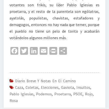
votantes son frikis, su líder Pablo Iglesias es
proetarra, y el resto de la parentela son ególatras,
ayatolás, populistas, chavistas, estafadores y
demagogos, entonces no hay nada que temer, porque
el pueblo no tiene un pelo de tonto y acabarán
votándolos algunos millones más.
Fa
T
Li
E
Pr
C
ce
wi
n
m
in
o
b
tt
ke
ai
t
m
o
er
dI
l
p
o
n
ar
Diario Breve Y Notas En El Camino
Caza
k
,
Coletas
,
Elecciones
,
Gaviota
tir
,
Insultos
,
Pablo Iglesias
,
Podemos
,
Proetarra
,
PSOE
,
Rojo
,
Rosa