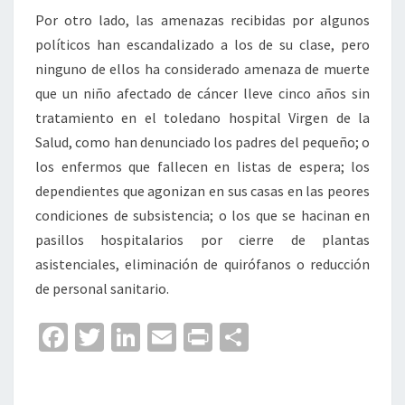
Por otro lado, las amenazas recibidas por algunos
políticos han escandalizado a los de su clase, pero
ninguno de ellos ha considerado amenaza de muerte
que un niño afectado de cáncer lleve cinco años sin
tratamiento en el toledano hospital Virgen de la
Salud, como han denunciado los padres del pequeño; o
los enfermos que fallecen en listas de espera; los
dependientes que agonizan en sus casas en las peores
condiciones de subsistencia; o los que se hacinan en
pasillos hospitalarios por cierre de plantas
asistenciales, eliminación de quirófanos o reducción
de personal sanitario.
Fa
T
Li
E
Pr
C
ce
wi
n
m
in
o
b
tt
ke
ai
t
m