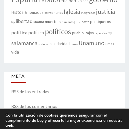
felicidad.
Franco
justicia
Iglesia
Historia
honradez
hunos
hotros
indignados
libertad
muerte
politiqueros
Madrid
paz
poeta
ley
parlamento
políticos
política
político
pueblo
Rajoy
rey
república
Unamuno
salamanca
solidaridad
urnas
sociedad
tierra
vida
META
RSS de las entradas
RSS de los comentarios
Con la utilización de cookies queremos asegurar con el
cumplimiento de Ley y ofrecerte la mejor experiencia en nuestra
web.
ITINERARIO DE VIDA Y OPINIONES - Francisco Blanco Prieto