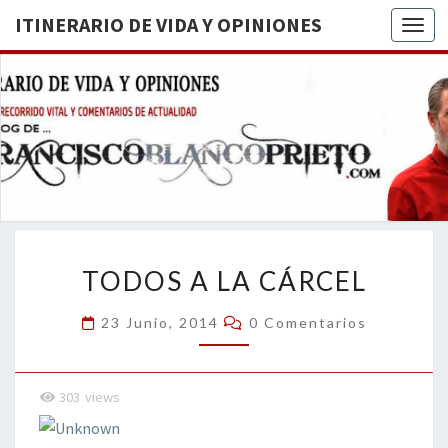
ITINERARIO DE VIDA Y OPINIONES
Togg
ITINERA
BREVE
RECORRIDO
VITAL Y
DE VIDA
COMENTARIOS
DE
OPINION
ACTUALIDAD
TODOS
TODOS A LA CÁRCEL
A
LA
Comentarios
23 Junio, 2014
0 Comentarios
CÁRCEL
303
views