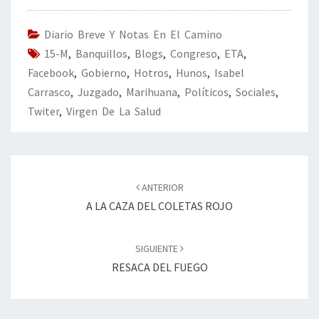
o
er
dI
l
p
o
n
ar
Diario Breve Y Notas En El Camino
15-M
k
,
Banquillos
,
Blogs
,
Congreso
tir
,
ETA
,
Facebook
,
Gobierno
,
Hotros
,
Hunos
,
Isabel
Carrasco
,
Juzgado
,
Marihuana
,
Políticos
,
Sociales
,
Twiter
,
Virgen De La Salud
Navegación
de
ANTERIOR
entradas
A LA CAZA DEL COLETAS ROJO
SIGUIENTE
RESACA DEL FUEGO