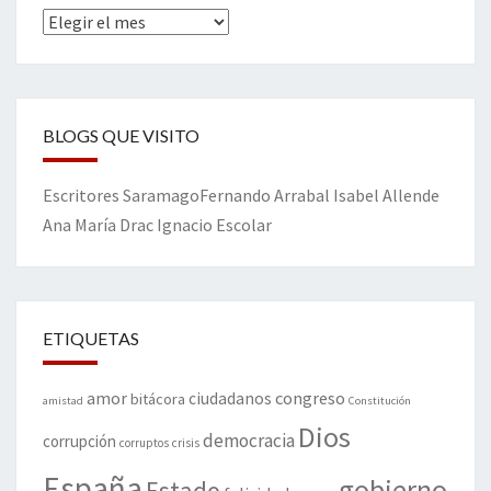
Archivos
BLOGS QUE VISITO
Escritores
Saramago
Fernando Arrabal
Isabel Allende
Ana María Drac
Ignacio Escolar
ETIQUETAS
amor
congreso
ciudadanos
bitácora
amistad
Constitución
Dios
democracia
corrupción
corruptos
crisis
España
gobierno
Estado