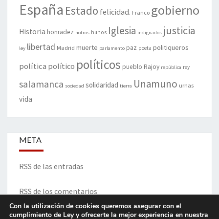
España
gobierno
Estado
felicidad.
Franco
justicia
Iglesia
Historia
honradez
hunos
hotros
indignados
libertad
muerte
politiqueros
Madrid
paz
poeta
ley
parlamento
políticos
política
político
pueblo
Rajoy
rey
república
Unamuno
salamanca
solidaridad
urnas
sociedad
tierra
vida
META
RSS de las entradas
RSS de los comentarios
Con la utilización de cookies queremos asegurar con el
cumplimiento de Ley y ofrecerte la mejor experiencia en nuestra