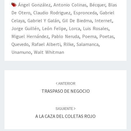
Ángel González
k
,
Antonio Colinas
tir
,
Bécquer
,
Blas
De Otero
,
Claudio Rodriguez
,
Espronceda
,
Gabriel
Celaya
,
Gabriel Y Galán
,
Gil De Biedma
,
Internet
,
Jorge Guillén
,
León Felipe
,
Lorca
,
Luis Rosales
,
Miguel Hernández
,
Pablo Neruda
,
Poema
,
Poetas
,
Quevedo
,
Rafael Alberti
,
Rilke
,
Salamanca
,
Unamuno
,
Walt Whitman
Navegación
de
ANTERIOR
entradas
TRASPASO DE NEGOCIO
SIGUIENTE
A LA CAZA DEL COLETAS ROJO