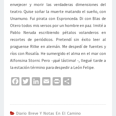
envejecer y morir las verdaderas dimensiones del
teatro. Quise soñar la muerte matando el sueño, con
Unamuno. Fui pirata con Espronceda. Di con Blas de
Otero todos mis versos por un hombre en paz. Imité a
Pablo Neruda escribiendo pétalos volanderos en
recortes de periódicos. Pretendí sin éxito leer al
praguense Rilke en alemán. Me despedí de fuentes y
ríos con Rosalía. He sumergido el alma en el mar con
Alfonsina Storni. Pero -¡qué lástima! -, llegué tarde a
la estación término para despedir a León Felipe.
Fa
T
Li
E
Pr
C
ce
wi
n
m
in
o
b
tt
ke
ai
t
m
o
er
dI
l
p
o
n
ar
Diario Breve Y Notas En El Camino