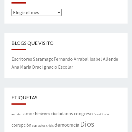
Archivos
BLOGS QUE VISITO
Escritores
Saramago
Fernando Arrabal
Isabel Allende
Ana María Drac
Ignacio Escolar
ETIQUETAS
amor
congreso
ciudadanos
bitácora
amistad
Constitución
Dios
democracia
corrupción
corruptos
crisis