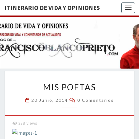
ITINERARIO DE VIDA Y OPINIONES
Togg
ITINERA
BREVE
RECORRIDO
VITAL Y
DE VIDA
COMENTARIOS
DE
OPINION
ACTUALIDAD
MIS
MIS POETAS
POETAS
Comentarios
20 Junio, 2014
0 Comentarios
338
views