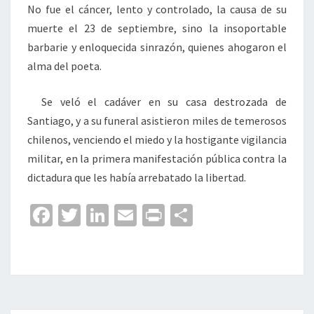
No fue el cáncer, lento y controlado, la causa de su
muerte el 23 de septiembre, sino la insoportable
barbarie y enloquecida sinrazón, quienes ahogaron el
alma del poeta.
Se veló el cadáver en su casa destrozada de
Santiago, y a su funeral asistieron miles de temerosos
chilenos, venciendo el miedo y la hostigante vigilancia
militar, en la primera manifestación pública contra la
dictadura que les había arrebatado la libertad.
Fa
T
Li
E
Pr
C
ce
wi
n
m
in
o
b
tt
ke
ai
t
m
o
er
dI
l
p
o
n
ar