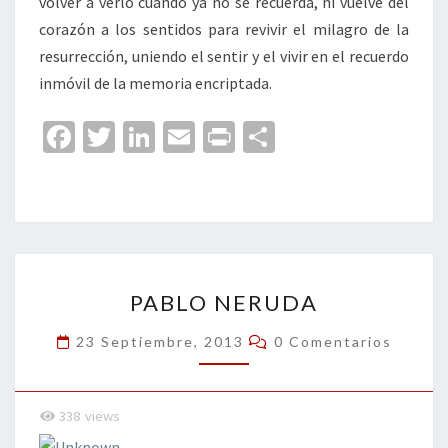
volver a verlo cuando ya no se recuerda, ni vuelve del
corazón a los sentidos para revivir el milagro de la
resurrección, uniendo el sentir y el vivir en el recuerdo
inmóvil de la memoria encriptada.
Fa
T
Li
E
Pr
C
ce
wi
n
m
in
o
b
tt
ke
ai
t
m
o
er
dI
l
p
o
n
ar
PABLO
k
tir
PABLO NERUDA
NERUDA
Comentarios
23 Septiembre, 2013
0 Comentarios
338
views