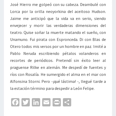
José Hierro me golpeó con su cabeza. Deambulé con
Lorca por la orilla neoyorkina del aceitoso Hudson.
Jaime me anticipó que la vida va en serio, siendo
envejecer y morir las verdaderas dimensiones del
teatro. Quise soñar la muerte matando el sueño, con
Unamuno. Fui pirata con Espronceda. Di con Blas de
Otero todos mis versos por un hombre en paz. Imité a
Pablo Neruda escribiendo pétalos volanderos en
recortes de periódicos. Pretendí sin éxito leer al
praguense Rilke en alemán. Me despedí de fuentes y
ríos con Rosalía. He sumergido el alma en el mar con
Alfonsina Storni. Pero -¡qué lástima! -, llegué tarde a
la estación término para despedir a León Felipe.
Fa
T
Li
E
Pr
C
ce
wi
n
m
in
o