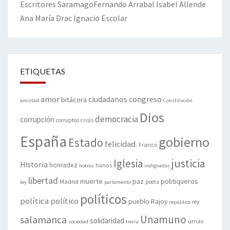
Escritores
Saramago
Fernando Arrabal
Isabel Allende
Ana María Drac
Ignacio Escolar
ETIQUETAS
amor
congreso
ciudadanos
bitácora
amistad
Constitución
Dios
democracia
corrupción
corruptos
crisis
España
gobierno
Estado
felicidad.
Franco
justicia
Iglesia
Historia
honradez
hunos
hotros
indignados
libertad
muerte
politiqueros
Madrid
paz
poeta
ley
parlamento
políticos
política
político
pueblo
Rajoy
rey
república
Unamuno
salamanca
solidaridad
urnas
sociedad
tierra