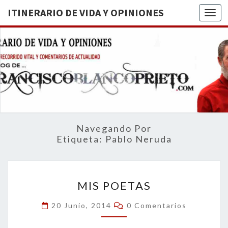
ITINERARIO DE VIDA Y OPINIONES
Togg
ITINERA
BREVE
RECORRIDO
VITAL Y
DE VIDA
COMENTARIOS
DE
OPINION
ACTUALIDAD
Navegando Por
Etiqueta:
Pablo Neruda
MIS
MIS POETAS
POETAS
Comentarios
20 Junio, 2014
0 Comentarios