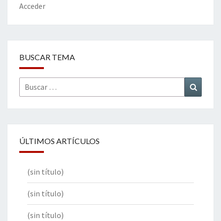
k
tir
Acceder
BUSCAR TEMA
Buscar
Buscar
por:
ÚLTIMOS ARTÍCULOS
(sin título)
(sin título)
(sin título)