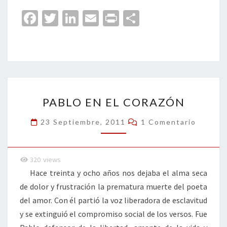
Fa
T
Li
E
Pr
C
ce
wi
n
m
in
o
b
tt
ke
ai
t
m
o
er
dI
l
p
o
n
ar
PABLO
k
tir
PABLO EN EL CORAZÓN
EN
EL
Comentarios
23 Septiembre, 2011
1 Comentario
CORAZÓN
320
views
Hace treinta y ocho años nos dejaba el alma seca
de dolor y frustración la prematura muerte del poeta
del amor. Con él partió la voz liberadora de esclavitud
y se extinguió el compromiso social de los versos. Fue