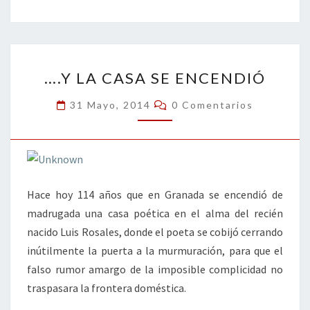
b
tt
ke
ai
t
m
o
er
dI
l
p
o
n
ar
….Y
k
tir
….Y LA CASA SE ENCENDIÓ
LA
CASA
Comentarios
31 Mayo, 2014
0 Comentarios
SE
ENCENDIÓ
Hace hoy 114 años que en Granada se encendió de
madrugada una casa poética en el alma del recién
nacido Luis Rosales, donde el poeta se cobijó cerrando
inútilmente la puerta a la murmuración, para que el
falso rumor amargo de la imposible complicidad no
traspasara la frontera doméstica.