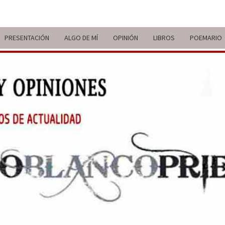
PRESENTACIÓN
ALGO DE MÍ
OPINIÓN
LIBROS
POEMARIO
ITIN
BREVE
RECORRIDO
VITAL Y
COMENTARIOS
DE V
DE
ACTUALIDAD