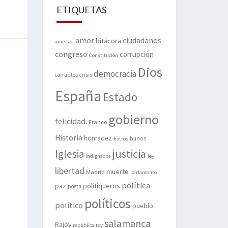
ETIQUETAS
amor
ciudadanos
bitácora
amistad
congreso
corrupción
Constitución
Dios
democracia
corruptos
crisis
España
Estado
gobierno
felicidad.
Franco
Historia
honradez
hunos
hotros
justicia
Iglesia
indignados
ley
libertad
muerte
Madrid
parlamento
política
politiqueros
paz
poeta
políticos
político
pueblo
salamanca
Rajoy
rey
república