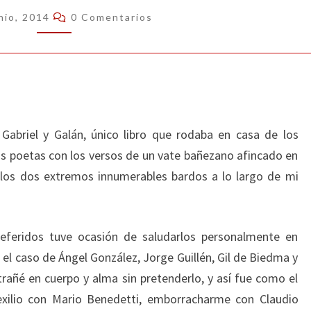
Comentarios
nio, 2014
0 Comentarios
abriel y Galán, único libro que rodaba en casa de los
s poetas con los versos de un vate bañezano afincado en
os dos extremos innumerables bardos a lo largo de mi
referidos tuve ocasión de saludarlos personalmente en
l caso de Ángel González, Jorge Guillén, Gil de Biedma y
rañé en cuerpo y alma sin pretenderlo, y así fue como el
xilio con Mario Benedetti, emborracharme con Claudio