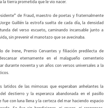
 a la tierra prometida que le vio nacer.
residente” de Fraud, maestro de poetas y fraternalmente
orge Guillén la estrofa suelta de cada día, la densidad
otunda del verso escueto, caminando incansable junto a
vida, sin prevenir el manotazo que se avecinaba.
lo de Irene, Premio Cervantes y filiación predilecta de
 descansar eternamente en el malagueño cementerio
ar durante noventa y un años con versos universales a la
ticos.
los latidos de las mimosas que esperaban anhelantes la
 del destierro y la esperanza abandonada en el pasillo
e fue con luna llena y la certeza del mar haciendo espacio
do. Se fue sin bendiciones, ni cruces, ni responsos,