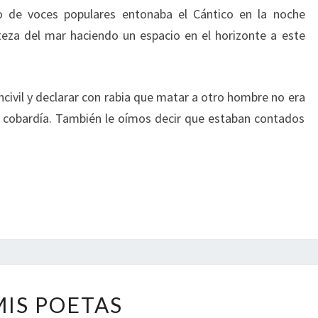
o de voces populares entonaba el Cántico en la noche
teza del mar haciendo un espacio en el horizonte a este
ncivil y declarar con rabia que matar a otro hombre no era
e cobardía. También le oímos decir que estaban contados
MIS
MIS POETAS
POETAS