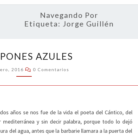
OPIN
Navegando Por
Etiqueta:
Jorge Guillén
CRESPONES
PONES AZULES
AZULES
Comentarios
rero, 2016
0 Comentarios
os años se nos fue de la vida el poeta del Cántico, del
r mediterránea y sin decir palabra, porque todo lo dejó
sura del agua, antes que la barbarie llamara a la puerta del