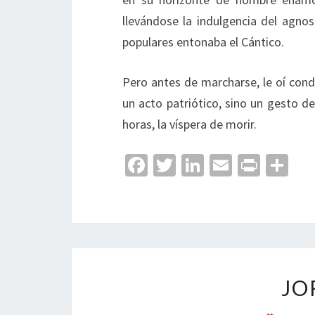
llevándose la indulgencia del agno
populares entonaba el Cántico.
Pero antes de marcharse, le oí cond
un acto patriótico, sino un gesto d
horas, la víspera de morir.
Fa
T
Li
E
Pr
C
ce
wi
n
m
in
o
b
tt
ke
ai
t
m
o
er
dI
l
p
o
n
ar
k
tir
JO