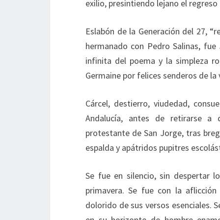
exilio, presintiendo lejano el regreso
Eslabón de la Generación del 27, “
hermanado con Pedro Salinas, fue J
infinita del poema y la simpleza r
Germaine por felices senderos de la 
Cárcel, destierro, viudedad, consue
Andalucía, antes de retirarse a
protestante de San Jorge, tras breg
espalda y apátridos pupitres escolás
Se fue en silencio, sin despertar 
primavera. Se fue con la aflicción
dolorido de sus versos esenciales. S
en su horizonte de hombre enamora