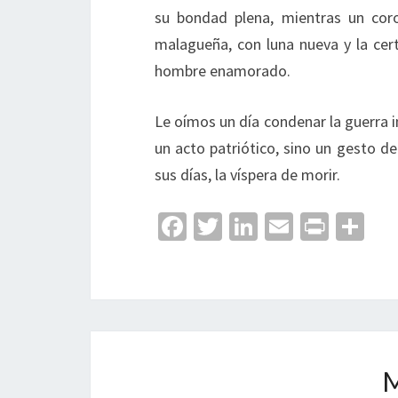
su bondad plena, mientras un cor
malagueña, con luna nueva y la cer
hombre enamorado.
Le oímos un día condenar la guerra i
un acto patriótico, sino un gesto d
sus días, la víspera de morir.
Fa
T
Li
E
Pr
C
ce
wi
n
m
in
o
b
tt
ke
ai
t
m
o
er
dI
l
p
o
n
ar
k
tir