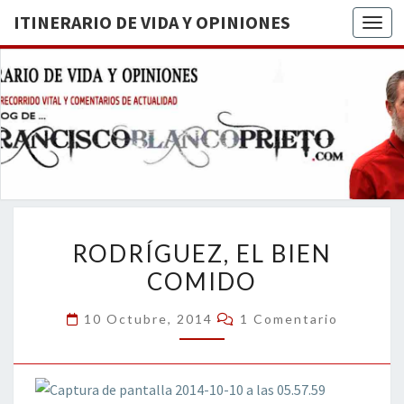
ITINERARIO DE VIDA Y OPINIONES
Togg
ITINERA
BREVE
RECORRIDO
VITAL Y
DE VIDA
COMENTARIOS
DE
OPINION
ACTUALIDAD
RODRÍGUEZ,
RODRÍGUEZ, EL BIEN
EL
COMIDO
BIEN
COMIDO
Comentarios
10 Octubre, 2014
1 Comentario