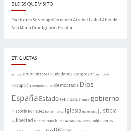
BLOGS QUE VISITO
Escritores
Saramago
Fernando Arrabal
Isabel Allende
Ana María Drac
Ignacio Escolar
ETIQUETAS
amor
congreso
ciudadanos
bitácora
amistad
Constitución
Dios
democracia
corrupción
corruptos
crisis
España
gobierno
Estado
felicidad.
Franco
justicia
Iglesia
Historia
honradez
hunos
hotros
indignados
libertad
muerte
politiqueros
Madrid
paz
poeta
ley
parlamento
políticos