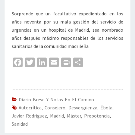
Sorprende que un facultativo expedientado en los
años noventa por su mala gestión del servicio de
urgencias en un hospital de Madrid, sea nombrado
años después máximo responsables de los servicios
sanitarios de la comunidad madrileña.
Fa
T
Li
E
Pr
C
ce
wi
n
m
in
o
b
tt
ke
ai
t
m
o
er
dI
l
p
o
n
ar
Diario Breve Y Notas En El Camino
Autocrítica
k
,
Consejero
,
Desvergüenza
tir
,
Ébola
,
Javier Rodríguez
,
Madrid
,
Máster
,
Prepotencia
,
Sanidad