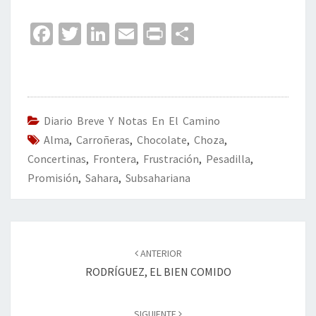
Fa
T
Li
E
Pr
C
ce
wi
n
m
in
o
b
tt
ke
ai
t
m
o
er
dI
l
p
o
n
ar
Diario Breve Y Notas En El Camino
Alma
k
,
Carroñeras
,
Chocolate
,
tir
Choza
,
Concertinas
,
Frontera
,
Frustración
,
Pesadilla
,
Promisión
,
Sahara
,
Subsahariana
Navegación
de
ANTERIOR
entradas
RODRÍGUEZ, EL BIEN COMIDO
SIGUIENTE