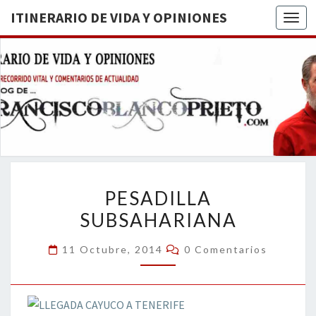
ITINERARIO DE VIDA Y OPINIONES
Togg
ITINERA
BREVE
RECORRIDO
VITAL Y
DE VIDA
COMENTARIOS
DE
OPINION
ACTUALIDAD
PESADILLA
PESADILLA
SUBSAHARIANA
SUBSAHARIANA
Comentarios
11 Octubre, 2014
0 Comentarios