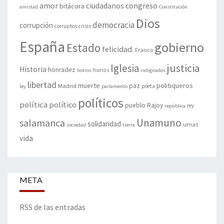
amor
congreso
ciudadanos
bitácora
amistad
Constitución
Dios
democracia
corrupción
corruptos
crisis
España
gobierno
Estado
felicidad.
Franco
justicia
Iglesia
Historia
honradez
hunos
hotros
indignados
libertad
muerte
politiqueros
Madrid
paz
poeta
ley
parlamento
políticos
política
político
pueblo
Rajoy
rey
república
Unamuno
salamanca
solidaridad
urnas
sociedad
tierra
vida
META
RSS de las entradas