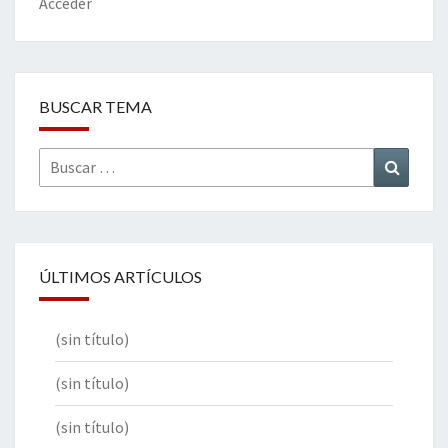
k
tir
Acceder
BUSCAR TEMA
Buscar
Buscar
por:
ÚLTIMOS ARTÍCULOS
(sin título)
(sin título)
(sin título)