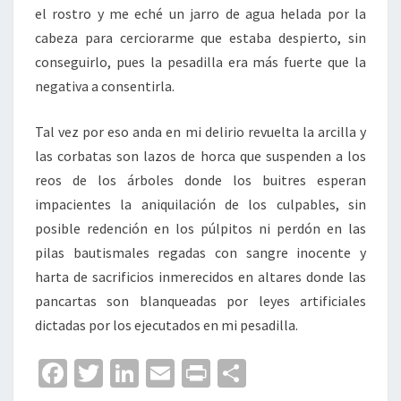
el rostro y me eché un jarro de agua helada por la
cabeza para cerciorarme que estaba despierto, sin
conseguirlo, pues la pesadilla era más fuerte que la
negativa a consentirla.
Tal vez por eso anda en mi delirio revuelta la arcilla y
las corbatas son lazos de horca que suspenden a los
reos de los árboles donde los buitres esperan
impacientes la aniquilación de los culpables, sin
posible redención en los púlpitos ni perdón en las
pilas bautismales regadas con sangre inocente y
harta de sacrificios inmerecidos en altares donde las
pancartas son blanqueadas por leyes artificiales
dictadas por los ejecutados en mi pesadilla.
Fa
T
Li
E
Pr
C