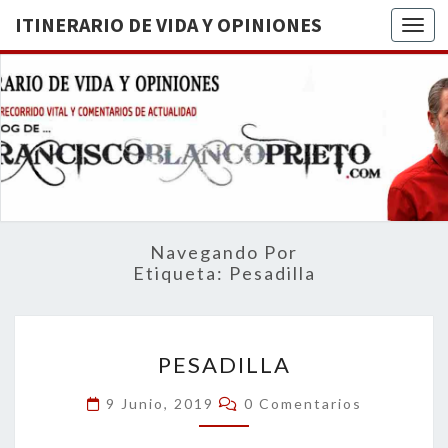
ITINERARIO DE VIDA Y OPINIONES
Togg
ITINERA
BREVE
RECORRIDO
VITAL Y
DE VIDA
COMENTARIOS
DE
OPINION
ACTUALIDAD
Navegando Por
Etiqueta:
Pesadilla
PESADILLA
PESADILLA
Comentarios
9 Junio, 2019
0 Comentarios