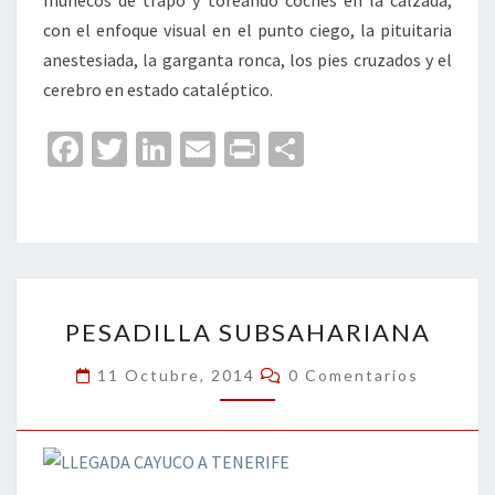
muñecos de trapo y toreando coches en la calzada,
con el enfoque visual en el punto ciego, la pituitaria
anestesiada, la garganta ronca, los pies cruzados y el
cerebro en estado cataléptico.
Fa
T
Li
E
Pr
C
ce
wi
n
m
in
o
b
tt
ke
ai
t
m
o
er
dI
l
p
o
n
ar
PESADILLA
k
tir
PESADILLA SUBSAHARIANA
SUBSAHARIANA
Comentarios
11 Octubre, 2014
0 Comentarios