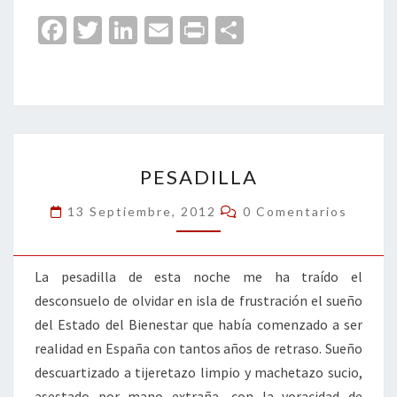
Fa
T
Li
E
Pr
C
ce
wi
n
m
in
o
b
tt
ke
ai
t
m
o
er
dI
l
p
o
n
ar
PESADILLA
k
tir
PESADILLA
Comentarios
13 Septiembre, 2012
0 Comentarios
La pesadilla de esta noche me ha traído el
desconsuelo de olvidar en isla de frustración el sueño
del Estado del Bienestar que había comenzado a ser
realidad en España con tantos años de retraso. Sueño
descuartizado a tijeretazo limpio y machetazo sucio,
asestado por mano extraña, con la voracidad de