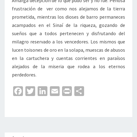
Amarga decepción de lo que pudo ser y no fue. Penosa
frustración de ver como nos alejamos de la tierra
prometida, mientras los dioses de barro permaneces
acampados en el Sinaí de la riqueza, gozando de
sueños que a todos pertenecen y disfrutando del
milagro reservado a los vencedores. Los mismos que
lucen toisones de oro en la solapa, muescas de abusos
en la cartuchera y cuentas corrientes en paraísos
alejados de la miseria que rodea a los eternos
perdedores.
Fa
T
Li
E
Pr
C
ce
wi
n
m
in
o
b
tt
ke
ai
t
m
o
er
dI
l
p
o
n
ar