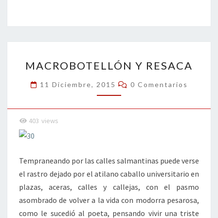
ce
wi
n
m
in
o
b
tt
ke
ai
t
m
o
er
dI
l
p
o
n
ar
MACROBOTELLÓN
k
tir
MACROBOTELLÓN Y RESACA
Y
RESACA
Comentarios
11 Diciembre, 2015
0 Comentarios
403
views
Tempraneando por las calles salmantinas puede verse
el rastro dejado por el atilano caballo universitario en
plazas, aceras, calles y callejas, con el pasmo
asombrado de volver a la vida con modorra pesarosa,
como le sucedió al poeta, pensando vivir una triste