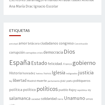
Ana María Drac
Ignacio Escolar
ETIQUETAS
amor
congreso
ciudadanos
bitácora
amistad
Constitución
Dios
democracia
corrupción
corruptos
crisis
España
gobierno
Estado
felicidad.
Franco
justicia
Iglesia
Historia
honradez
hunos
hotros
indignados
libertad
muerte
politiqueros
Madrid
paz
poeta
ley
parlamento
políticos
política
político
pueblo
Rajoy
rey
república
Unamuno
salamanca
solidaridad
urnas
sociedad
tierra