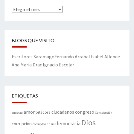
Archivos
BLOGS QUE VISITO
Escritores
Saramago
Fernando Arrabal
Isabel Allende
Ana María Drac
Ignacio Escolar
ETIQUETAS
amor
congreso
ciudadanos
bitácora
amistad
Constitución
Dios
democracia
corrupción
corruptos
crisis