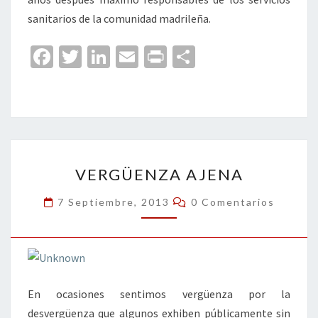
sanitarios de la comunidad madrileña.
Fa
T
Li
E
Pr
C
ce
wi
n
m
in
o
b
tt
ke
ai
t
m
o
er
dI
l
p
o
n
ar
VERGÜENZA
k
tir
VERGÜENZA AJENA
AJENA
Comentarios
7 Septiembre, 2013
0 Comentarios
En ocasiones sentimos vergüenza por la
desvergüenza que algunos exhiben públicamente sin