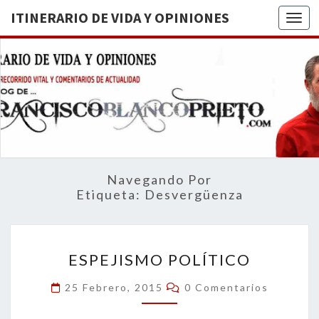
ITINERARIO DE VIDA Y OPINIONES
Togg
ITINERA
BREVE
RECORRIDO
VITAL Y
DE VIDA
COMENTARIOS
DE
OPINION
ACTUALIDAD
Navegando Por
Etiqueta:
Desvergüenza
ESPEJISMO
ESPEJISMO POLÍTICO
POLÍTICO
Comentarios
25 Febrero, 2015
0 Comentarios