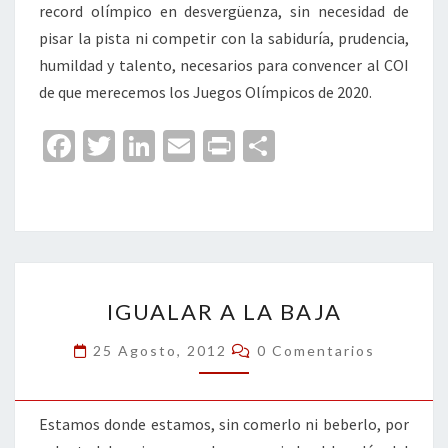
record olímpico en desvergüenza, sin necesidad de
pisar la pista ni competir con la sabiduría, prudencia,
humildad y talento, necesarios para convencer al COI
de que merecemos los Juegos Olímpicos de 2020.
Fa
T
Li
E
Pr
C
ce
wi
n
m
in
o
b
tt
ke
ai
t
m
o
er
dI
l
p
o
n
ar
IGUALAR
k
tir
IGUALAR A LA BAJA
A
LA
Comentarios
25 Agosto, 2012
0 Comentarios
BAJA
Estamos donde estamos, sin comerlo ni beberlo, por