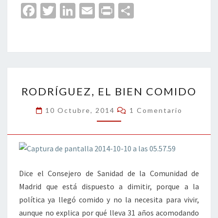
Fa
T
Li
E
Pr
C
ce
wi
n
m
in
o
b
tt
ke
ai
t
m
o
er
dI
l
p
o
n
ar
RODRÍGUEZ,
k
tir
RODRÍGUEZ, EL BIEN COMIDO
EL
BIEN
Comentarios
10 Octubre, 2014
1 Comentario
COMIDO
Dice el Consejero de Sanidad de la Comunidad de
Madrid que está dispuesto a dimitir, porque a la
política ya llegó comido y no la necesita para vivir,
aunque no explica por qué lleva 31 años acomodando