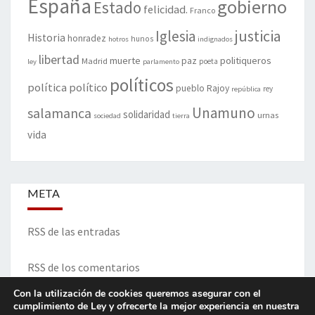
España
gobierno
Estado
felicidad.
Franco
justicia
Iglesia
Historia
honradez
hunos
hotros
indignados
libertad
muerte
politiqueros
Madrid
paz
poeta
ley
parlamento
políticos
política
político
pueblo
Rajoy
rey
república
Unamuno
salamanca
solidaridad
urnas
sociedad
tierra
vida
META
RSS de las entradas
RSS de los comentarios
Con la utilización de cookies queremos asegurar con el
cumplimiento de Ley y ofrecerte la mejor experiencia en nuestra