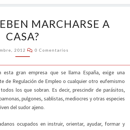
OPIN
¿QUIÉNES
DEBEN MARCHARSE A
DEBEN
CASA?
MARCHARSE
A
Comentarios
CASA?
embre, 2012
0 Comentarios
n esta gran empresa que se llama España, exige una
ente de Regulación de Empleo o cualquier otro eufemismo
odos los que sobran. Es decir, prescindir de parásitos,
upamonas, pulgones, sablistas, mediocres y otras especies
iven del sudor ajeno.
danos ocupados en instruir, orientar, ayudar, formar y