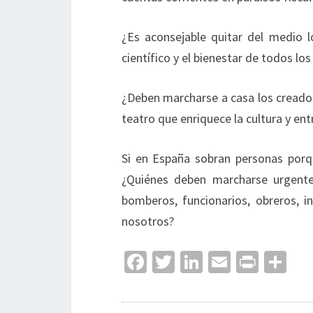
¿Es aconsejable quitar del medio l
científico y el bienestar de todos lo
¿Deben marcharse a casa los creadore
teatro que enriquece la cultura y ent
Si en España sobran personas porqu
¿Quiénes deben marcharse urgentem
bomberos, funcionarios, obreros, i
nosotros?
Fa
T
Li
E
Pr
C
ce
wi
n
m
in
o
b
tt
ke
ai
t
m