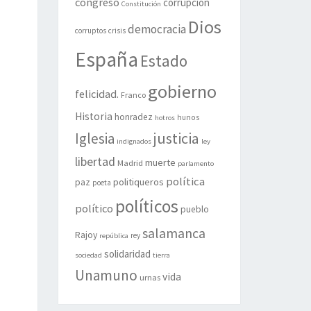
congreso
corrupción
Constitución
Dios
democracia
corruptos
crisis
España
Estado
gobierno
felicidad.
Franco
Historia
honradez
hunos
hotros
justicia
Iglesia
indignados
ley
libertad
muerte
Madrid
parlamento
política
politiqueros
paz
poeta
políticos
político
pueblo
salamanca
Rajoy
rey
república
solidaridad
sociedad
tierra
Unamuno
vida
urnas