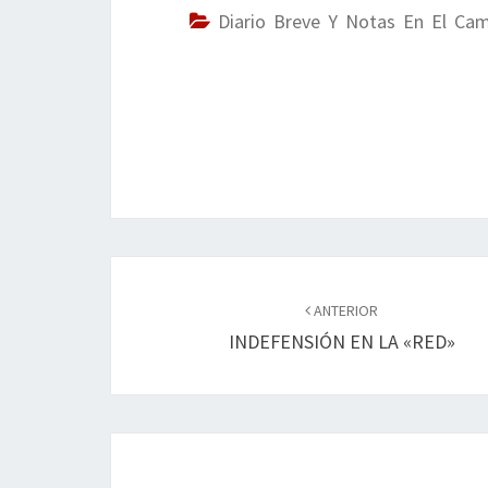
o
er
dI
l
p
Diario Breve Y Notas En El Ca
o
n
ar
k
tir
Navegación
de
ANTERIOR
INDEFENSIÓN EN LA «RED»
entradas