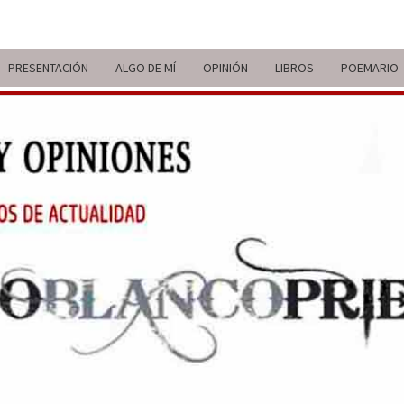
PRESENTACIÓN
ALGO DE MÍ
OPINIÓN
LIBROS
POEMARIO
ITIN
BREVE
RECORRIDO
VITAL Y
COMENTARIOS
DE V
DE
ACTUALIDAD