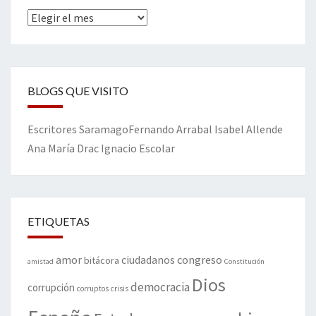
Archivos
BLOGS QUE VISITO
Escritores
Saramago
Fernando Arrabal
Isabel Allende
Ana María Drac
Ignacio Escolar
ETIQUETAS
amor
congreso
ciudadanos
bitácora
amistad
Constitución
Dios
democracia
corrupción
corruptos
crisis