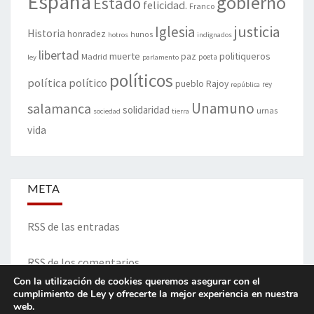
España
gobierno
Estado
felicidad.
Franco
justicia
Iglesia
Historia
honradez
hunos
hotros
indignados
libertad
muerte
politiqueros
Madrid
paz
poeta
ley
parlamento
políticos
política
político
pueblo
Rajoy
rey
república
Unamuno
salamanca
solidaridad
urnas
sociedad
tierra
vida
META
RSS de las entradas
RSS de los comentarios
Con la utilización de cookies queremos asegurar con el
cumplimiento de Ley y ofrecerte la mejor experiencia en nuestra
web.