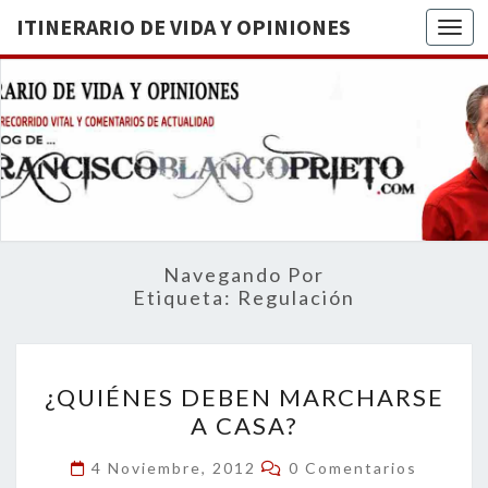
ITINERARIO DE VIDA Y OPINIONES
Togg
ITINERA
BREVE
RECORRIDO
VITAL Y
DE VIDA
COMENTARIOS
DE
OPINION
ACTUALIDAD
Navegando Por
Etiqueta:
Regulación
¿QUIÉNES
¿QUIÉNES DEBEN MARCHARSE
DEBEN
A CASA?
MARCHARSE
A
Comentarios
4 Noviembre, 2012
0 Comentarios