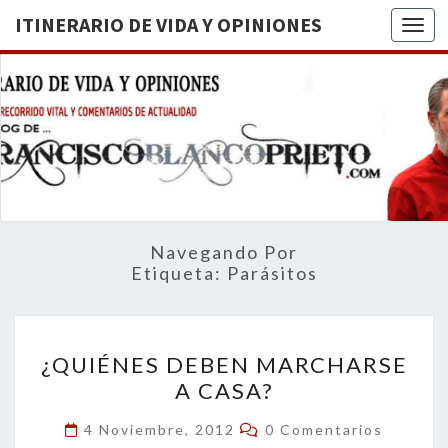
ITINERARIO DE VIDA Y OPINIONES
Togg
ITINERA
BREVE
RECORRIDO
VITAL Y
DE VIDA
COMENTARIOS
DE
OPINION
ACTUALIDAD
Navegando Por
Etiqueta:
Parásitos
¿QUIÉNES
¿QUIÉNES DEBEN MARCHARSE
DEBEN
A CASA?
MARCHARSE
A
Comentarios
4 Noviembre, 2012
0 Comentarios