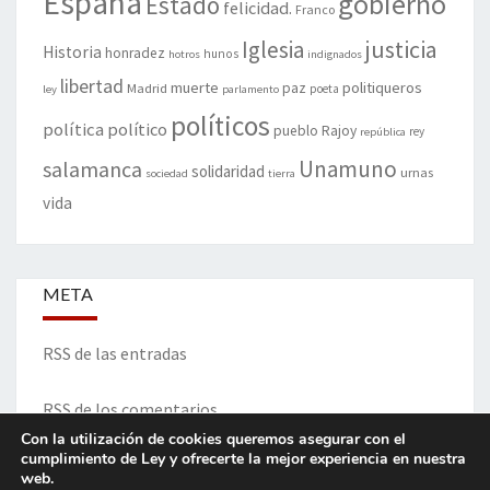
España
gobierno
Estado
felicidad.
Franco
justicia
Iglesia
Historia
honradez
hunos
hotros
indignados
libertad
muerte
politiqueros
Madrid
paz
poeta
ley
parlamento
políticos
política
político
pueblo
Rajoy
rey
república
Unamuno
salamanca
solidaridad
urnas
sociedad
tierra
vida
META
RSS de las entradas
RSS de los comentarios
Con la utilización de cookies queremos asegurar con el
cumplimiento de Ley y ofrecerte la mejor experiencia en nuestra
web.