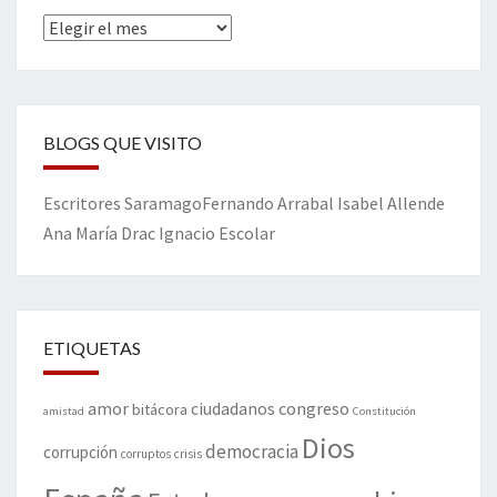
Archivos
BLOGS QUE VISITO
Escritores
Saramago
Fernando Arrabal
Isabel Allende
Ana María Drac
Ignacio Escolar
ETIQUETAS
amor
congreso
ciudadanos
bitácora
amistad
Constitución
Dios
democracia
corrupción
corruptos
crisis