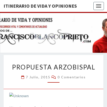
ITINERARIO DE VIDA Y OPINIONES
Togg
ITINERA
BREVE
RECORRIDO
VITAL Y
DE VIDA
COMENTARIOS
DE
OPINION
ACTUALIDAD
PROPUESTA
PROPUESTA ARZOBISPAL
ARZOBISPAL
Comentarios
7 Julio, 2015
0 Comentarios