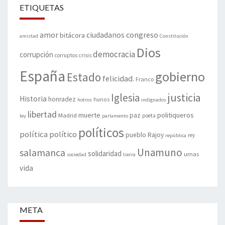
ETIQUETAS
amor
congreso
ciudadanos
bitácora
amistad
Constitución
Dios
democracia
corrupción
corruptos
crisis
España
gobierno
Estado
felicidad.
Franco
justicia
Iglesia
Historia
honradez
hunos
hotros
indignados
libertad
muerte
politiqueros
Madrid
paz
poeta
ley
parlamento
políticos
política
político
pueblo
Rajoy
rey
república
Unamuno
salamanca
solidaridad
urnas
sociedad
tierra
vida
META