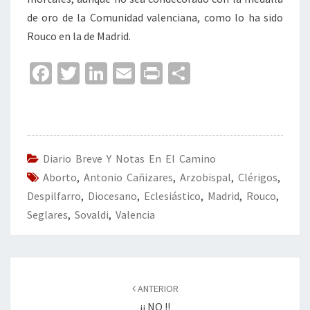
de oro de la Comunidad valenciana, como lo ha sido
Rouco en la de Madrid.
Fa
T
Li
E
Pr
C
ce
wi
n
m
in
o
b
tt
ke
ai
t
m
o
er
dI
l
p
o
n
ar
Diario Breve Y Notas En El Camino
Aborto
k
,
Antonio Cañizares
,
Arzobispal
tir
,
Clérigos
,
Despilfarro
,
Diocesano
,
Eclesiástico
,
Madrid
,
Rouco
,
Seglares
,
Sovaldi
,
Valencia
Navegación
de
ANTERIOR
entradas
¡¡ NO !!