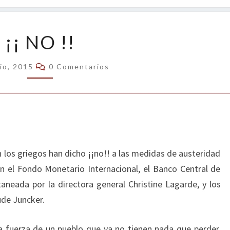
OPIN
¡¡
¡¡ NO !!
NO
!!
Comentarios
lio, 2015
0 Comentarios
 los griegos han dicho ¡¡no!! a las medidas de austeridad
n el Fondo Monetario Internacional, el Banco Central de
aneada por la directora general Christine Lagarde, y los
ude Juncker.
a fuerza de un pueblo que ya no tienen nada que perder,