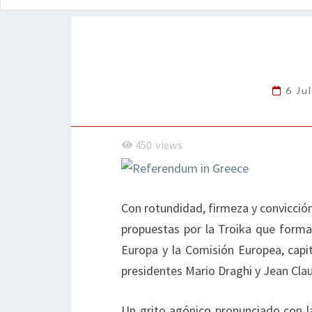
6 Ju
450
views
Con rotundidad, firmeza y convicción
propuestas por la Troika que forma
Europa y la Comisión Europea, capit
presidentes Mario Draghi y Jean Cla
Un grito agónico pronunciado con l