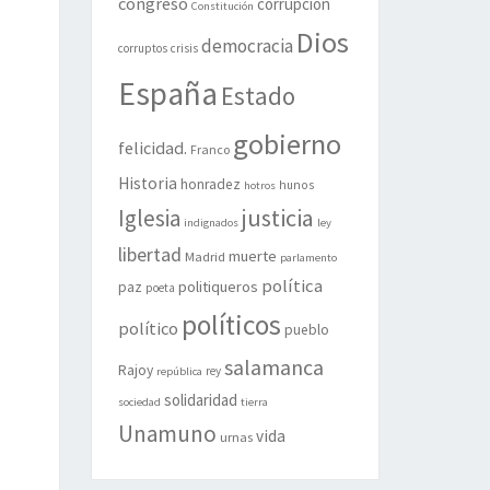
congreso
corrupción
Constitución
Dios
democracia
corruptos
crisis
España
Estado
gobierno
felicidad.
Franco
Historia
honradez
hunos
hotros
justicia
Iglesia
indignados
ley
libertad
muerte
Madrid
parlamento
política
politiqueros
paz
poeta
políticos
político
pueblo
salamanca
Rajoy
rey
república
solidaridad
sociedad
tierra
Unamuno
vida
urnas