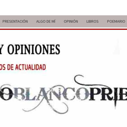
PRESENTACIÓN
ALGO DE MÍ
OPINIÓN
LIBROS
POEMARIO
ITIN
BREVE
RECORRIDO
VITAL Y
COMENTARIOS
DE V
DE
ACTUALIDAD